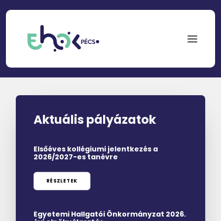
NEPTUN
Search
for:
Aktuális pályázatok
EHÖK
Elsőéves kollégiumi jelentkezés a
2026/2027-es tanévre
ÖSZTÖNDÍJAK
PÁLYÁZATOK
RÉSZLETEK
KOLLÉGIUMOK
Egyetemi Hallgatói Önkormányzat 2026.
HÍREK