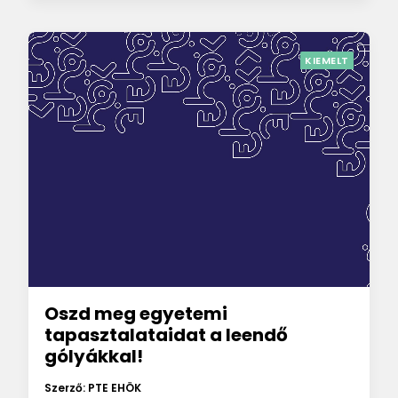
KIEMELT
Oszd meg egyetemi
tapasztalataidat a leendő
gólyákkal!
Szerző: PTE EHÖK