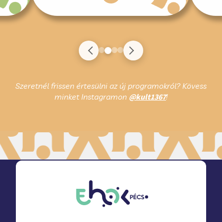
Szeretnél frissen értesülni az új programokról? Kövess
minket Instagramon
@kult1367
!