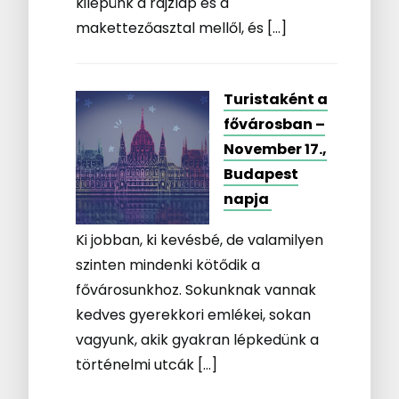
kilépünk a rajzlap és a
makettezőasztal mellől, és […]
Turistaként a
fővárosban –
November 17.,
Budapest
napja
Ki jobban, ki kevésbé, de valamilyen
szinten mindenki kötődik a
fővárosunkhoz. Sokunknak vannak
kedves gyerekkori emlékei, sokan
vagyunk, akik gyakran lépkedünk a
történelmi utcák […]