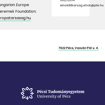
500/12014
ment
ungarian Europe
elnokititkarsag.ehok@pte.hu
 Geremek Foundation.
ropatarsasag.hu
.
7622 Pécs, Vasvári Pál u. 4.