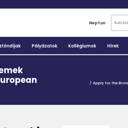
Search 
Neptun
ztöndíjak
Pályázatok
Kollégiumok
Hírek
eremek
 European
Apply for the Bro