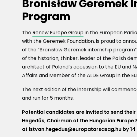
Bronisław Geremek I
Program
The
Renew Europe Group
in the European Parli
Dormit
Elérhe
ory
tőek a
with the
Geremek Foundation
, is proud to ann
results
felsőé
are
ves
of the “Bronisław Geremek internship program”
availa
kollégi
ble –
umi
of the historian, thinker, leader of the Polish 
2026/2
eredm
architect of Poland’s accession to the EU and N
027
ények!
–
Dormit
Affairs and Member of the ALDE Group in the E
2026/2
ory
027
applic
tanév
ation
The next edition of the internship will commen
for
senior
and run for 5 months.
stude
nts for
the
Potential candidates are invited to send their
acade
Hegedűs, Chairman of the Hungarian Europe 
mic
year
at
istvan.hegedus@europatarsasag.hu
by 14
2026/2
027