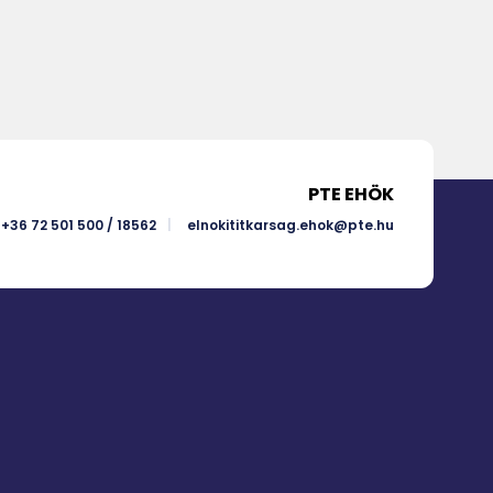
ment
PTE EHÖK
+36 72 501 500 / 18562
elnokititkarsag.ehok@pte.hu