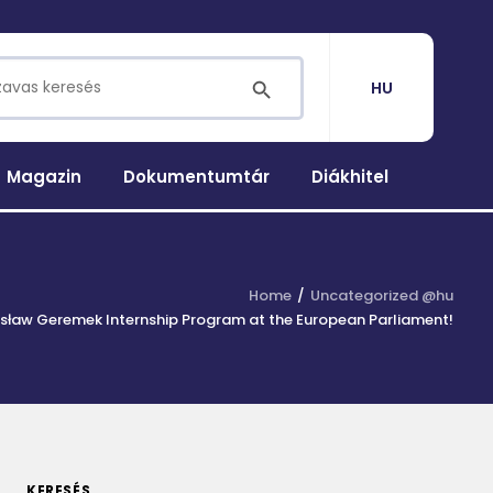
for:
SEARCH BUTTON
HU
Magazin
Dokumentumtár
Diákhitel
Home
Uncategorized @hu
nisław Geremek Internship Program at the European Parliament!
KERESÉS