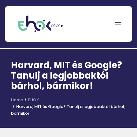
NEPTUN
Harvard, MIT és Google?
Search
for:
Tanulj a legjobbaktól
bárhol, bármikor!
EHÖK
ÖSZTÖNDÍJAK
Home
EHÖK
Harvard, MIT és Google? Tanulj a legjobbaktól bárhol,
PÁLYÁZATOK
bármikor!
KOLLÉGIUMOK
HÍREK