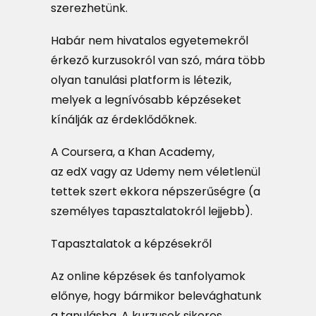
szerezhetünk.
Habár nem hivatalos egyetemekről
érkező kurzusokról van szó, mára több
olyan tanulási platform is létezik,
melyek a legnívósabb képzéseket
kínálják az érdeklődőknek.
A Coursera, a Khan Academy,
az edX vagy az Udemy nem véletlenül
tettek szert ekkora népszerűségre (a
személyes tapasztalatokról lejjebb).
Tapasztalatok a képzésekről
Az online képzések és tanfolyamok
előnye, hogy bármikor belevághatunk
a tanulásba. A kurzusok sikeres