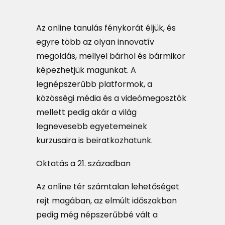
MAGAZIN
Az online tanulás fénykorát éljük, és
DOKUMENTUMTÁR
egyre több az olyan innovatív
DIÁKHITEL
megoldás, mellyel bárhol és bármikor
képezhetjük magunkat. A
HU
legnépszerűbb platformok, a
közösségi média és a videómegosztók
mellett pedig akár a világ
legnevesebb egyetemeinek
kurzusaira is beiratkozhatunk.
Oktatás a 21. században
Az online tér számtalan lehetőséget
rejt magában, az elmúlt időszakban
pedig még népszerűbbé vált a