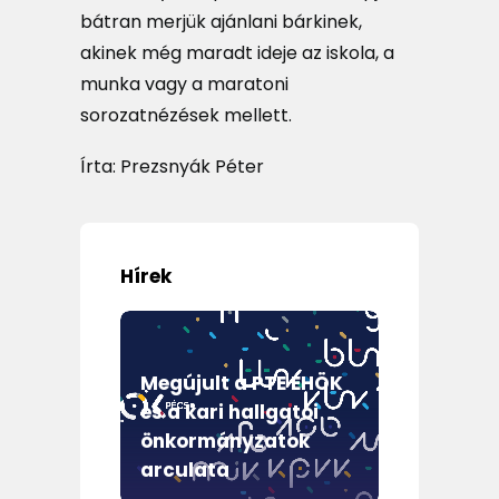
bátran merjük ajánlani bárkinek,
akinek még maradt ideje az iskola, a
munka vagy a maratoni
sorozatnézések mellett.
Írta: Prezsnyák Péter
Hírek
Megújult a PTE EHÖK
 2026
és a kari hallgatói
Oszd 
itory
önkormányzatok
tapas
arculata
leend