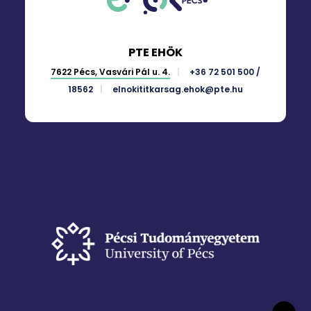
PTE EHÖK
7622 Pécs, Vasvári Pál u. 4.
+36 72 501 500 /
18562
elnokititkarsag.ehok@pte.hu