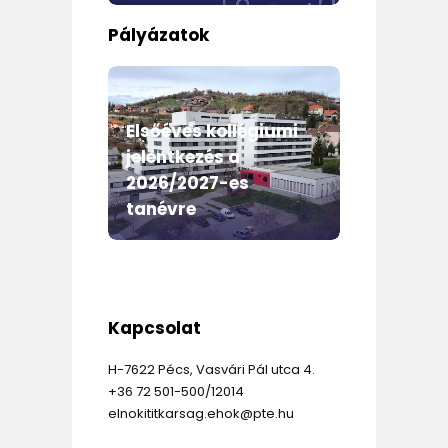
Pályázatok
m
Elsőéves kollégiumi
jelentkezés a
Egyet
2026/2027-es
Önkor
mme
tanévre
évi e
Kapcsolat
H-7622 Pécs, Vasvári Pál utca 4.
+36 72 501-500/12014
elnokititkarsag.ehok@pte.hu