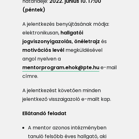
határideje:
2022. június 10. 17:00
(péntek)
A jelentkezés benyújtásának módja:
elektronikusan,
hallgatói
jogviszonyigazolás, önéletrajz
és
motivációs levél
megküldésével
angol nyelven a
mentorprogram.ehok@pte.hu
e-mail
címre.
A jelentkezést követően minden
jelentkező visszaigazoló e-mailt kap.
Ellátandó feladat
A mentor azonos intézményben
tanuló felsőbb éves hallgató, aki