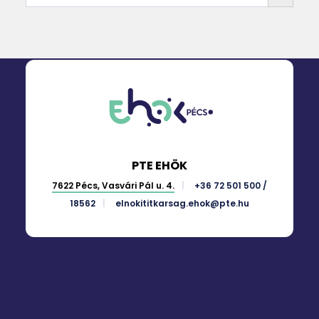
PTE EHÖK
7622 Pécs, Vasvári Pál u. 4.
+36 72 501 500 /
18562
elnokititkarsag.ehok@pte.hu