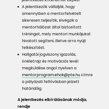
A jelentkezők vállalják, hogy
amennyiben a mentorfelvételt
sikeresen teljesítik, elvégzik a
mentorhálózat által biztosított
tréninget, mely mentori munkájukat
hivatott segíteni, illetve arra nyújt
felkészítést.
Hallgatói jogviszony igazolás,
önéletrajz és motivációs levél
megküldése angol nyelven a
mentorprogram.ehok@pte.hu
címre
a pályázati felhívásban jelzett
határidőig.
A jelentkezés elbírálásának módja,
rendje