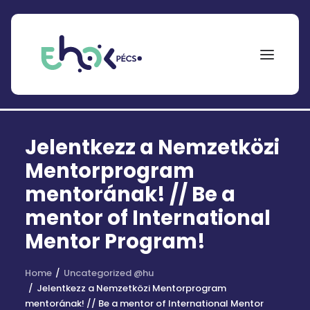
NEPTUN
Jelentkezz a Nemzetközi
Search
for:
Mentorprogram
mentorának! // Be a
EHÖK
mentor of International
ÖSZTÖNDÍJAK
Mentor Program!
PÁLYÁZATOK
Home
Uncategorized @hu
KOLLÉGIUMOK
Jelentkezz a Nemzetközi Mentorprogram
mentorának! // Be a mentor of International Mentor
HÍREK