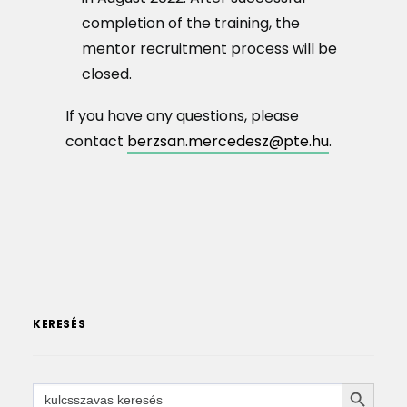
completion of the training, the
mentor recruitment process will be
closed.
If you have any questions, please
contact
berzsan.mercedesz@pte.hu
.
KERESÉS
SEARCH 
Search
for: