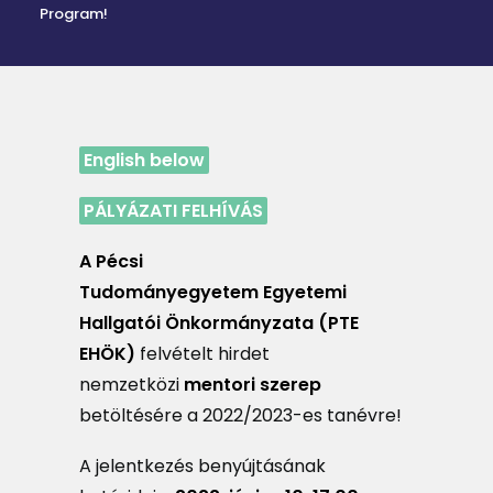
Program!
MAGAZIN
DOKUMENTUMTÁR
DIÁKHITEL
English below
HU
PÁLYÁZATI FELHÍVÁS
A Pécsi
Tudományegyetem
Egyetemi
Hallgatói Önkormányzata (PTE
EHÖK)
felvételt hirdet
nemzetközi
mentori szerep
betöltésére a 2022/2023-es tanévre!
A jelentkezés benyújtásának