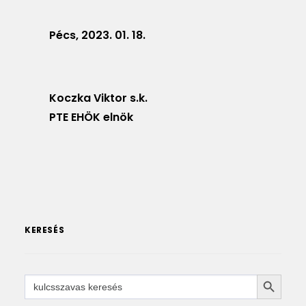
Pécs, 2023. 01. 18.
Koczka Viktor s.k.
PTE EHÖK elnök
KERESÉS
SEARCH 
Search
for: