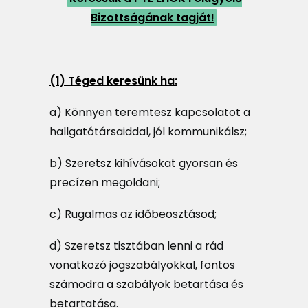
Bizottságának tagját!
MAGAZIN
DOKUMENTUMTÁR
DIÁKHITEL
(1) Téged keresünk ha:
HU
a) Könnyen teremtesz kapcsolatot a
hallgatótársaiddal, jól kommunikálsz;
b) Szeretsz kihívásokat gyorsan és
precízen megoldani;
c) Rugalmas az időbeosztásod;
d) Szeretsz tisztában lenni a rád
vonatkozó jogszabályokkal, fontos
számodra a szabályok betartása és
betartatása.