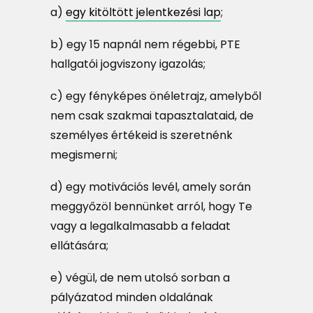
a)
egy kitöltött jelentkezési lap
;
b) egy 15 napnál nem régebbi, PTE
hallgatói jogviszony igazolás;
c) egy fényképes önéletrajz, amelyből
nem csak szakmai tapasztalataid, de
személyes értékeid is szeretnénk
megismerni;
d) egy motivációs levél, amely során
meggyőzöl bennünket arról, hogy Te
vagy a legalkalmasabb a feladat
ellátására;
e) végül, de nem utolsó sorban a
pályázatod minden oldalának