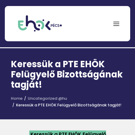
NEPTUN
Keressük a PTE EHÖK
Search
for:
Felügyelő Bizottságának
tagját!
EHÖK
ÖSZTÖNDÍJAK
Home
Uncategorized @hu
Keressük a PTE EHÖK Felügyelő Bizottságának tagját!
PÁLYÁZATOK
KOLLÉGIUMOK
HÍREK
Keressük a PTE EHÖK
Felügyelő