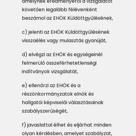
amelynek eredményéről a vizsgálatot
követően legalább félévenként
beszámol az EHÖK Küldöttgyűlésének,
c) jelenti az EHÖK Küldöttgyűlésének
visszaélés vagy mulasztás gyanúját,
d) elvégzi az EHÖK és egységeinél
felmerülő összeférhetetlenségi
indítványok vizsgálatát,
e) ellenőrzi az EHÖK és a
részönkormányzatok elnök és
hallgatói képviselői választásainak
szabályszerűségét,
f) javaslattal élhet és eljárhat minden
olyan kérdésben, amelyet szabályzat,