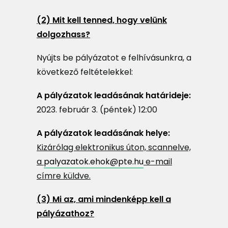
(2) Mit kell tenned, hogy velünk
dolgozhass?
Nyújts be pályázatot e felhívásunkra, a
következő feltételekkel:
A pályázatok leadásának határideje:
2023. február 3. (péntek) 12:00
A pályázatok leadásának helye:
Kizárólag elektronikus úton, scannelve,
a
palyazatok.ehok@pte.hu
e-mail
címre küldve.
(3) Mi az, ami mindenképp kell a
pályázathoz?