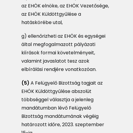
az EHÖK elnöke, az EHÖK Vezetősége,
az EHÖK Küldöttgyűlése a
hatáskörébe utal,
g) ellenőrizheti az EHÖK és egységei
által megfogalmazott pályázati
kiírások formai követelményeit,
valamint javaslatot tesz azok
elbírálási rendjére vonatkozóan.
(5)
A Felügyelő Bizottság tagjait az
EHÖK Küldöttgyűlése abszolút
többséggel választja a jelenleg
mandátumban lévő Felügyelő
Bizottság mandátumának végéig
határozott időre, 2023. szeptember
15-ig.