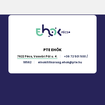
PTE EHÖK
7622 Pécs, Vasvári Pál u. 4.
+36 72 501 500 /
18562
elnokititkarsag.ehok@pte.hu