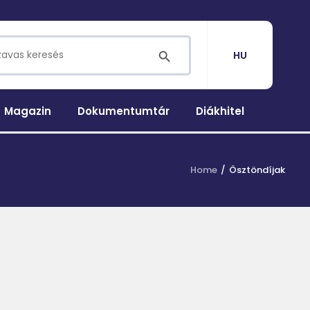
for:
SEARCH BUTTON
HU
Magazin
Dokumentumtár
Diákhitel
Home
Ösztöndíjak