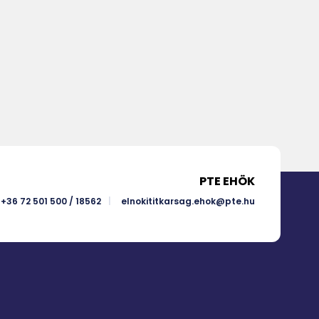
PTE EHÖK
+36 72 501 500 / 18562
elnokititkarsag.ehok@pte.hu