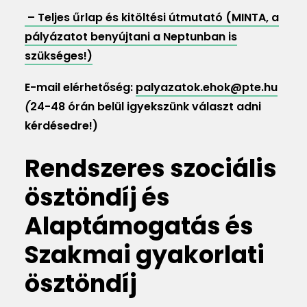
– Teljes űrlap és kitöltési útmutató (MINTA, a
pályázatot benyújtani a Neptunban is
szükséges!)
E-mail elérhetőség:
palyazatok.ehok@pte.hu
(
24-48 órán belül igyekszünk választ adni
kérdésedre!)
Rendszeres szociális
ösztöndíj és
Alaptámogatás és
Szakmai gyakorlati
ösztöndíj