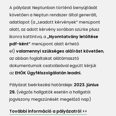
A pályázat Neptunban történő benyújtását
követően a Neptun rendszer által generált,
adatlapot (a „Leadott kérvények” menüpont
alatt, az adott kérvény sorában szürke plusz
ikonra kattintva, a
„Nyomtatvány letöltése
pdf-ként”
menüpont alatt érhető
el)
valamennyi szükséges aláírást követően
,
az abban foglaltakat alátámasztó
dokumentumok csatolásával együtt kérjük
az
EHÖK Ügyfélszolgálatán leadni.
Pályázat beérkezési határideje:
2023. június
29.
(végzős hallgatók esetén a hallgatói
jogviszony megszűnését megelőző nap)
További információ a pályázatról >>