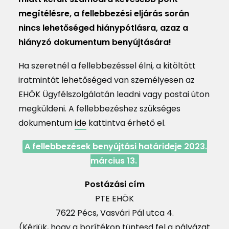
megítélésre, a fellebbezési eljárás során
nincs lehetőséged hiánypótlásra, azaz a
hiányzó dokumentum benyújtására!
Ha szeretnél a fellebbezéssel élni, a kitöltött
iratmintát lehetőséged van személyesen az
EHÖK Ügyfélszolgálatán leadni vagy postai úton
megküldeni. A fellebbezéshez szükséges
dokumentum
ide
kattintva érhető el.
A fellebbezések benyújtási határideje 2023.
március 13.
Postázási cím
PTE EHÖK
7622 Pécs, Vasvári Pál utca 4.
(Kérjük, hogy a borítékon tüntesd fel a pályázat