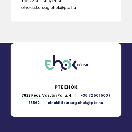
+36 72 501-500/12014
elnokititkarsag.ehok@pte.hu
PTE EHÖK
7622 Pécs, Vasvári Pál u. 4.
+36 72 501 500 /
18562
elnokititkarsag.ehok@pte.hu