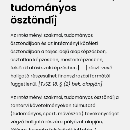
tudományos
MAGAZIN
ösztöndíj
DOKUMENTUMTÁR
DIÁKHITEL
Az Intézményi szakmai, tudományos
ösztöndíjban és az intézményi közéleti
HU
ösztöndíjban a teljes idejű alapképzésben,
osztatlan képzésben, mesterképzésben,
felsőoktatási szakképzésben [ …. ] részt vevő
hallgató részesülhet finanszírozási formától
függetlenül.
[TJSZ. 18. § (2) bek. alapján]
Az Intézményi szakmai, tudományos ösztöndíj a
tantervi követelményeken túlmutató
(tudományos, sport, művészeti) tevékenységet
végző hallgató részére pályázat alapján,
félévre, havonta folyósított juttatás. A