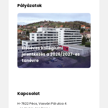
Pályázatok
 –
Elsőéves kollégiumi
E
jelentkezés a 2026/2027-es
Ö
tanévre
e
Kapcsolat
H-7622 Pécs, Vasvári Pál utca 4.