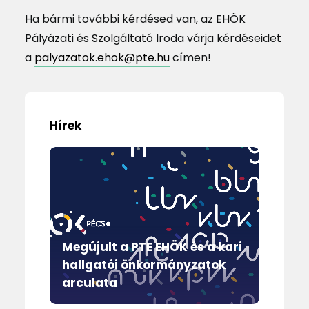
Ha bármi további kérdésed van, az EHÖK
Pályázati és Szolgáltató Iroda várja kérdéseidet
a
palyazatok.ehok@pte.hu
címen!
Hírek
Megújult a PTE EHÖK és a kari
O
hallgatói önkormányzatok
t
arculata
g