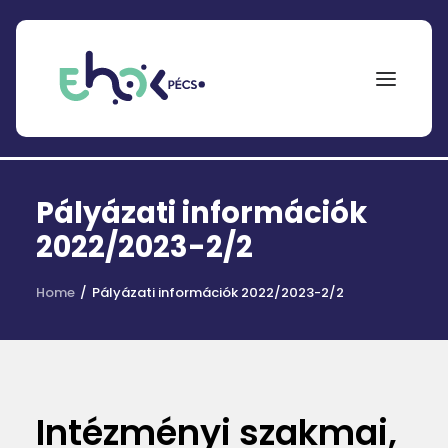
NEPTUN
Pályázati információk
Search
for:
2022/2023-2/2
EHÖK
Home
Pályázati információk 2022/2023-2/2
ÖSZTÖNDÍJAK
PÁLYÁZATOK
KOLLÉGIUMOK
Intézményi szakmai,
HÍREK