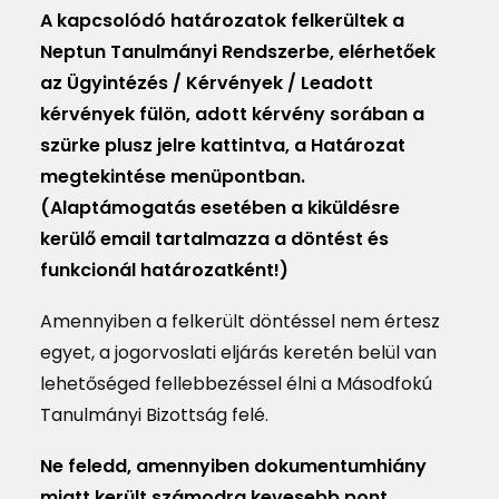
A kapcsolódó határozatok felkerültek a
Neptun Tanulmányi Rendszerbe, elérhetőek
az Ügyintézés / Kérvények / Leadott
kérvények fülön, adott kérvény sorában a
szürke plusz jelre kattintva, a Határozat
megtekintése menüpontban.
(Alaptámogatás esetében a kiküldésre
kerülő email tartalmazza a döntést és
funkcionál határozatként!)
Amennyiben a felkerült döntéssel nem értesz
egyet, a jogorvoslati eljárás keretén belül van
lehetőséged fellebbezéssel élni a Másodfokú
Tanulmányi Bizottság felé.
Ne feledd, amennyiben dokumentumhiány
miatt került számodra kevesebb pont