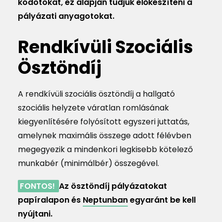
kódotokat, ez alapján tudjuk előkészíteni a
pályázati anyagotokat.
Rendkívüli Szociális
Ösztöndíj
A rendkívüli szociális ösztöndíj a hallgató
szociális helyzete váratlan romlásának
kiegyenlítésére folyósított egyszeri juttatás,
amelynek maximális összege adott félévben
megegyezik a mindenkori legkisebb kötelező
munkabér (minimálbér) összegével.
FONTOS!
Az ösztöndíj pályázatokat
papíralapon és
Neptunban
egyaránt be kell
nyújtani.