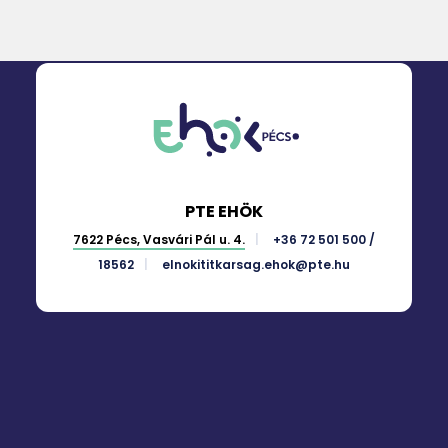
PTE EHÖK
7622 Pécs, Vasvári Pál u. 4.
+36 72 501 500 /
18562
elnokititkarsag.ehok@pte.hu