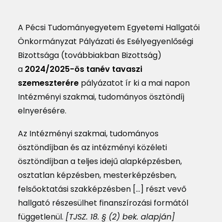
MAGAZIN
A Pécsi Tudományegyetem Egyetemi Hallgatói
DOKUMENTUMTÁR
Önkormányzat Pályázati és Esélyegyenlőségi
DIÁKHITEL
Bizottsága (továbbiakban Bizottság)
a
2024/2025-ös tanév tavaszi
HU
szemeszterére
pályázatot ír ki a mai napon
Intézményi szakmai, tudományos ösztöndíj
elnyerésére.
Az Intézményi szakmai, tudományos
ösztöndíjban és az intézményi közéleti
ösztöndíjban a teljes idejű alapképzésben,
osztatlan képzésben, mesterképzésben,
felsőoktatási szakképzésben […] részt vevő
hallgató részesülhet finanszírozási formától
függetlenül.
[TJSZ. 18. § (2) bek. alapján]