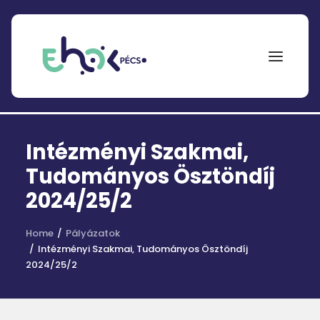
NEPTUN
Intézményi Szakmai,
Search
for:
Tudományos Ösztöndíj
2024/25/2
EHÖK
ÖSZTÖNDÍJAK
Home
Pályázatok
Intézményi Szakmai, Tudományos Ösztöndíj
PÁLYÁZATOK
2024/25/2
KOLLÉGIUMOK
HÍREK