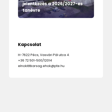
jelentkezés a 2026/2027-es
Ö
tanévre
e
Kapcsolat
H-7622 Pécs, Vasvári Pál utca 4.
+36 72 501-500/12014
elnokititkarsag.ehok@pte.hu