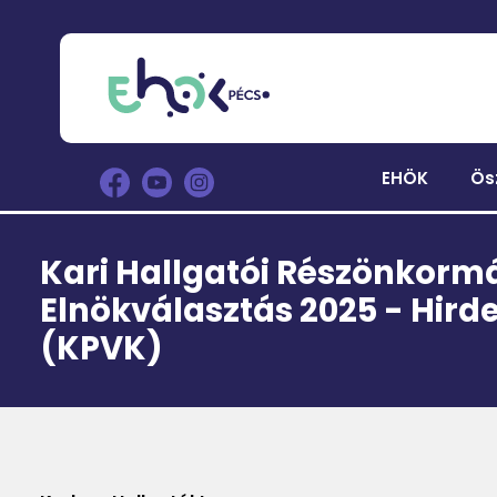
EHÖK
Ös
Kari Hallgatói Részönkorm
Elnökválasztás 2025 - Hir
(KPVK)