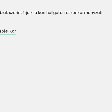
k szerint írja ki a kari hallgatói részönkormányzati
tési Kar
éves
Megújult a
Nyári Kollégium 2026 /
a kari hall
Summer Dormitory
önkormán
2026
arculata
Nemzetkö
Mentorpr
felvétel/Ca
Applicatio
Mentorp
recruitme
tion