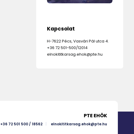
Kapcsolat
H-7622 Pécs, Vasvári Pál utca 4.
+36 72 501-500/12014
elnokititkarsag.ehok@pte.hu
PTE EHÖK
+36 72 501 500 / 18562
elnokititkarsag.ehok@pte.hu