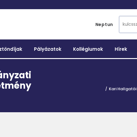
Search 
Neptun
ztöndíjak
Pályázatok
Kollégiumok
Hírek
ányzati
detmény
Kari Hallgató