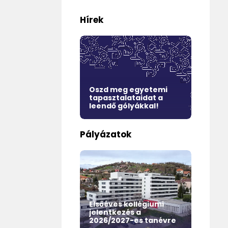
Hírek
 PTE EHÖK és
gatói
Oszd meg egyetemi
yzatok
tapasztalataidat a
Do
leendő gólyákkal!
av
Pályázatok
zi
ogram
ll for
n –
Elsőéves kollégiumi
Eg
rogramme
jelentkezés a
Ön
nt
2026/2027-es tanévre
év