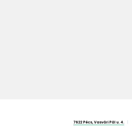
s for
Felsőéves Kollégiumi
r
Jelentkezés 2026/2027
tanév
7622 Pécs, Vasvári Pál u. 4.