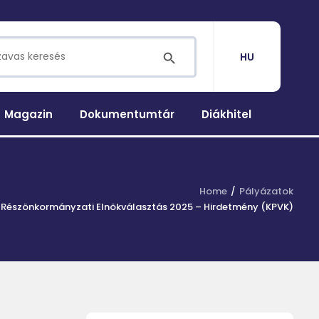
for:
SEARCH BUTTON
HU
Magazin
Dokumentumtár
Diákhitel
Home
Pályázatok
i Részönkormányzati Elnökválasztás 2025 – Hirdetmény (KPVK)