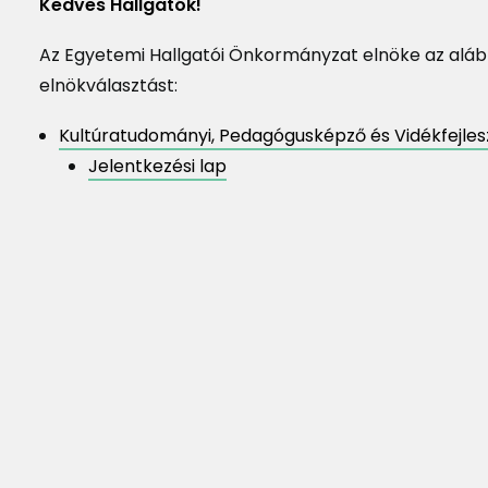
Kedves Hallgatók!
Az Egyetemi Hallgatói Önkormányzat elnöke az alábbia
elnökválasztást:
Kultúratudományi, Pedagógusképző és Vidékfejlesz
Jelentkezési lap
Elérhetőek a felső
kollégiumi
Dormitory results are
eredmények! –
available – 2026/2027
2026/2027 tanév
Dormitory applica