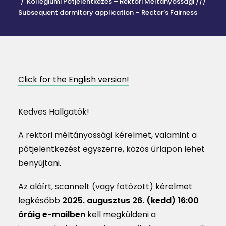
Kollégiumi Pótjelentkezés – Rektori Méltányossági ///
Subsequent dormitory application – Rector’s Fairness
MAGAZIN
DOKUMENTUMTÁR
DIÁKHITEL
Click for the English version!
HU
Kedves Hallgatók!
A rektori méltányossági kérelmet, valamint a
pótjelentkezést egyszerre, közös űrlapon lehet
benyújtani.
Az aláírt, scannelt (vagy fotózott) kérelmet
legkésőbb
2025. augusztus 26. (kedd) 16:00
óráig e-mailben
kell megküldeni a