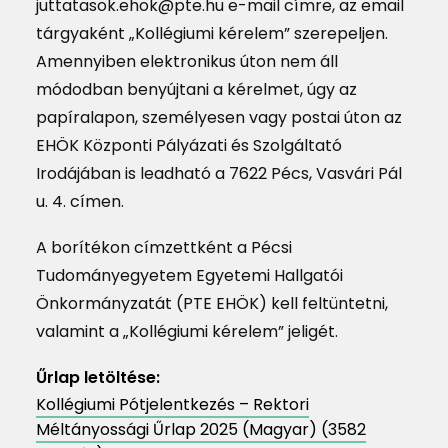
juttatasok.ehok@pte.hu e-mail címre, az email
tárgyaként „Kollégiumi kérelem” szerepeljen.
Amennyiben elektronikus úton nem áll
módodban benyújtani a kérelmet, úgy az
papíralapon, személyesen vagy postai úton az
EHÖK Központi Pályázati és Szolgáltató
Irodájában is leadható a 7622 Pécs, Vasvári Pál
u. 4. címen.
A borítékon címzettként a Pécsi
Tudományegyetem Egyetemi Hallgatói
Önkormányzatát (PTE EHÖK) kell feltüntetni,
valamint a „Kollégiumi kérelem” jeligét.
Űrlap letöltése:
Kollégiumi Pótjelentkezés – Rektori
Méltányossági Űrlap 2025 (Magyar) (3582