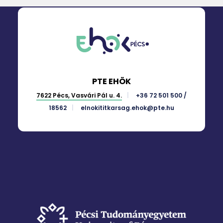
PTE EHÖK
7622 Pécs, Vasvári Pál u. 4.
+36 72 501 500 /
18562
elnokititkarsag.ehok@pte.hu