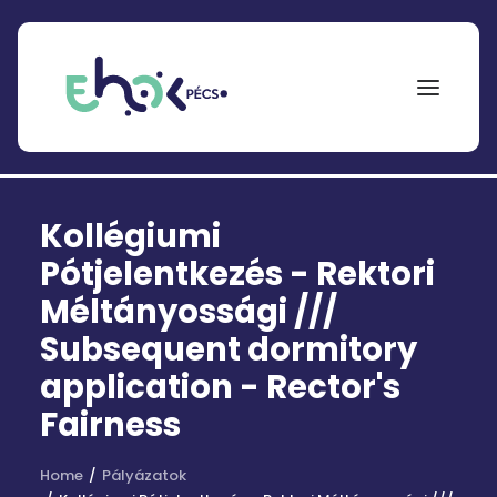
NEPTUN
Kollégiumi
Search
for:
Pótjelentkezés - Rektori
Méltányossági ///
EHÖK
Subsequent dormitory
ÖSZTÖNDÍJAK
application - Rector's
PÁLYÁZATOK
Fairness
KOLLÉGIUMOK
Home
Pályázatok
HÍREK