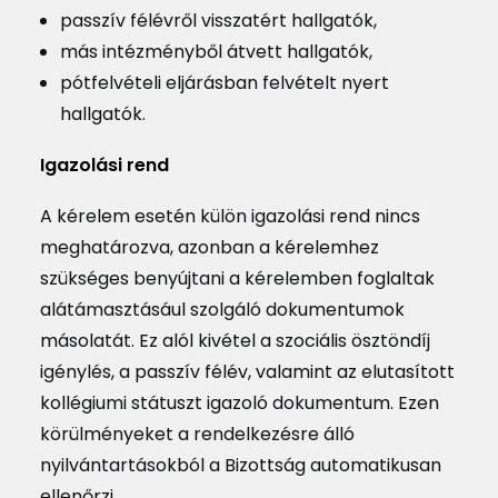
passzív félévről visszatért hallgatók,
más intézményből átvett hallgatók,
pótfelvételi eljárásban felvételt nyert
hallgatók.
Igazolási rend
A kérelem esetén külön igazolási rend nincs
meghatározva, azonban a kérelemhez
szükséges benyújtani a kérelemben foglaltak
alátámasztásául szolgáló dokumentumok
másolatát. Ez alól kivétel a szociális ösztöndíj
igénylés, a passzív félév, valamint az elutasított
kollégiumi státuszt igazoló dokumentum. Ezen
körülményeket a rendelkezésre álló
nyilvántartásokból a Bizottság automatikusan
ellenőrzi.