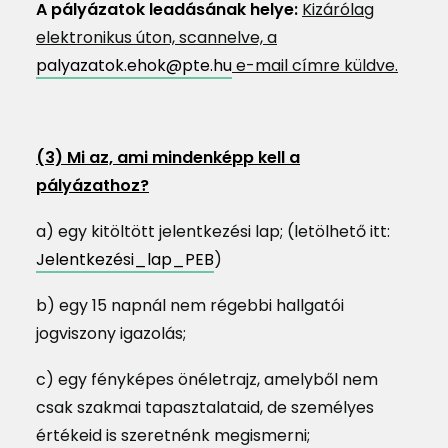
A pályázatok leadásának helye:
Kizárólag
elektronikus úton, scannelve, a
palyazatok.ehok@pte.hu
e-mail címre küldve.
(3) Mi az, ami mindenképp kell a
pályázathoz?
a) egy kitöltött jelentkezési lap; (letölhető itt:
Jelentkezési_lap_PEB
)
b) egy 15 napnál nem régebbi hallgatói
jogviszony igazolás;
c) egy fényképes önéletrajz, amelyből nem
csak szakmai tapasztalataid, de személyes
értékeid is szeretnénk megismerni;