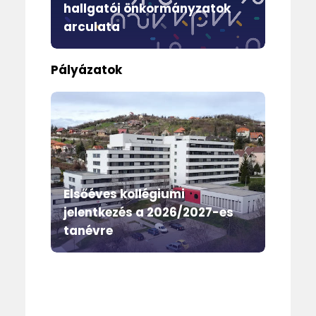
hallgatói önkormányzatok
t
arculata
g
Pályázatok
 –
Elsőéves kollégiumi
E
jelentkezés a 2026/2027-es
Ö
tanévre
e