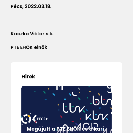
Pécs, 2022.03.18.
Koczka Viktor s.k.
PTE EHÖK elnök
Hírek
Megújult a PTE EHÖK és a kari
O