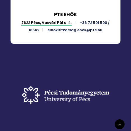
PTE EHÖK
7622 Pécs, Vasvári Pál u. 4.
+36 72 501 500 /
18562
elnokititkarsag.ehok@pte.hu