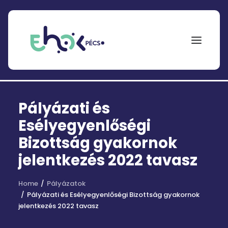
NEPTUN
Pályázati és
Search
for:
Esélyegyenlőségi
Bizottság gyakornok
EHÖK
jelentkezés 2022 tavasz
ÖSZTÖNDÍJAK
Home
PÁLYÁZATOK
Pályázatok
Pályázati és Esélyegyenlőségi Bizottság gyakornok
KOLLÉGIUMOK
jelentkezés 2022 tavasz
HÍREK