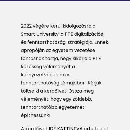
MAGAZIN
DOKUMENTUMTÁR
2022 végére kerül kidolgozásra a
DIÁKHITEL
Smart University: a PTE digitalizációs
és fenntarthatósági stratégiája. Ennek
HU
apropóján az egyetem vezetése
fontosnak tartja, hogy kikérje a PTE
közösség véleményét a
környezetvédelem és
fenntarthatóság témájában. Kérjük,
töltse ki a kérdőívet. Ossza meg
véleményét, hogy egy zöldebb,
fenntarthatóbb egyetemet
építhessünk!
A kérdőívet
IDE KATTINTVA
érheted el.