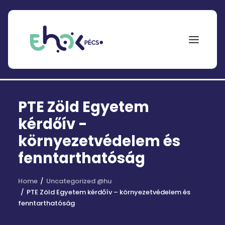
NEPTUN
PTE Zöld Egyetem
Search
for:
kérdőív -
környezetvédelem és
EHÖK
fenntarthatóság
ÖSZTÖNDÍJAK
Home
PÁLYÁZATOK
Uncategorized @hu
PTE Zöld Egyetem kérdőív – környezetvédelem és
KOLLÉGIUMOK
fenntarthatóság
HÍREK