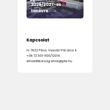
2026/2027-es
Önkor
mme
tanévre
évi e
Kapcsolat
H-7622 Pécs, Vasvári Pál utca 4.
+36 72 501-500/12014
elnokititkarsag.ehok@pte.hu