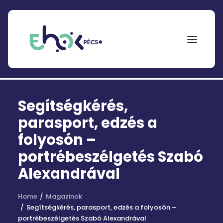
NEPTUN
Segítségkérés,
Search
for:
parasport, edzés a
folyosón –
EHÖK
portrébeszélgetés Szabó
ÖSZTÖNDÍJAK
Alexandrával
PÁLYÁZATOK
Home
Magazinok
KOLLÉGIUMOK
Segítségkérés, parasport, edzés a folyosón –
portrébeszélgetés Szabó Alexandrával
HÍREK