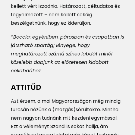
kellett vért izzadnia. Határozott, céltudatos és
fegyelmezett – nem kellett sokáig
beszélgetnünk, hogy ez kiderüljön.
*Boccia: egyéniben, párosban és csapatban is
játszható sportág; lényege, hogy
meghatározott számú színes labdát minél
közelebb dobjunk az előzetesen kidobott
céllabdához.
ATTITŰD
Azt érzem, a mai Magyarországon még mindig
furcsán nézünk a (mozgás)sérültekre. Mintha
nem nagyon tudnánk mit kezdeni egymással.
Ezt a véleményt Szandi is sokat hallja, ám
személyes tapasztalatai más képet festenek: