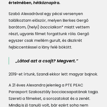
értelmében,
hétköznapi
ra.
Szabó Alexadrával egy pécsi versenyen
találkoztam először, melyen Berkes Gergő
barátom, (helyi)
boccia
ikon* miatt vettem
részt, ugyanis filmet forgattunk róla. Gergő
egyszer csak mellém gurult, és diszkrét
fejbiccentéssel a lány felé bökött.
„Látod azt a csajt? Megvert.”
2019-et írtunk, Szandi ekkor lett magyar bajnok.
A 21 éves Alexandra jelenleg a PTE PEAC
Parasport Szakosztály bocciacsapatának tagja.
Szereti a filmeket, a sorozatokat és a zenét.
Mindig is jó tanuló volt, bár ezért soha nem