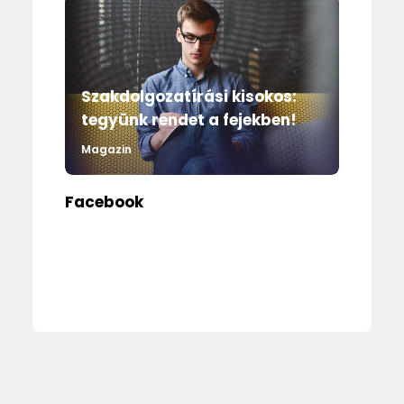
Szakdolgozatírási kisokos:
tegyünk rendet a fejekben!
Magazin
Facebook