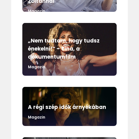
Zoltánnal
Magazin
„Nem tudtam, hogy tudsz
énekelni!” – Tina, a
dokumentumfilm
Magazin
A régi szép idők árnyékában
Magazin