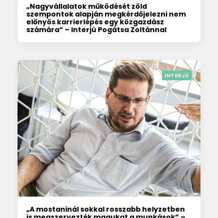
„Nagyvállalatok működését zöld
szempontok alapján megkérdőjelezni nem
előnyös karrierlépés egy közgazdász
számára” – Interjú Pogátsa Zoltánnal
INTERJÚ
„A mostaninál sokkal rosszabb helyzetben
is megszervezték magukat a munkások” –