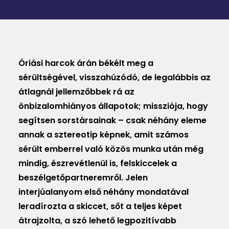
MAGAZIN
DOKUMENTUMTÁR
DIÁKHITEL
Óriási harcok árán békélt meg a
sérültségével, visszahúzódó, de legalábbis az
HU
átlagnál jellemzőbbek rá az
önbizalomhiányos állapotok; missziója, hogy
segítsen sorstársainak – csak néhány eleme
annak a sztereotip képnek, amit számos
sérült emberrel való közös munka után még
mindig, észrevétlenül is, felskiccelek a
beszélgetőpartneremről. Jelen
interjúalanyom első néhány mondatával
leradírozta a skiccet, sőt a teljes képet
átrajzolta, a szó lehető legpozitívabb