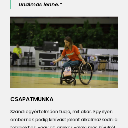
unalmas lenne.”
CSAPATMUNKA
Szandi egyértelműen tudja, mit akar. Egy ilyen
embernek pedig kihívást jelent alkalmazkodni a
többiekhez, vagy az, amikor valaki más kívülről