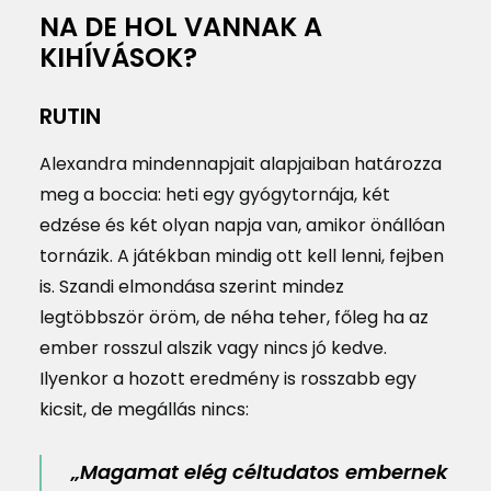
NA DE HOL VANNAK A
KIHÍVÁSOK?
RUTIN
Alexandra mindennapjait alapjaiban határozza
meg a boccia: heti egy gyógytornája, két
edzése és két olyan napja van, amikor önállóan
tornázik. A játékban mindig ott kell lenni, fejben
is. Szandi elmondása szerint mindez
legtöbbször öröm, de néha teher, főleg ha az
ember rosszul alszik vagy nincs jó kedve.
Ilyenkor a hozott eredmény is rosszabb egy
kicsit, de megállás nincs:
„Magamat elég céltudatos embernek