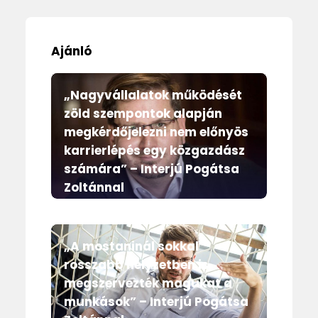
Ajánló
„Nagyvállalatok működését
zöld szempontok alapján
megkérdőjelezni nem előnyös
karrierlépés egy közgazdász
számára” – Interjú Pogátsa
Zoltánnal
Magazin
„A mostaninál sokkal
rosszabb helyzetben is
megszervezték magukat a
munkások” – Interjú Pogátsa