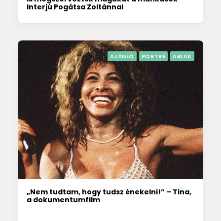
Interjú Pogátsa Zoltánnal
AJÁNLÓ
PORTRÉ
ABLAK
„Nem tudtam, hogy tudsz énekelni!” – Tina,
a dokumentumfilm