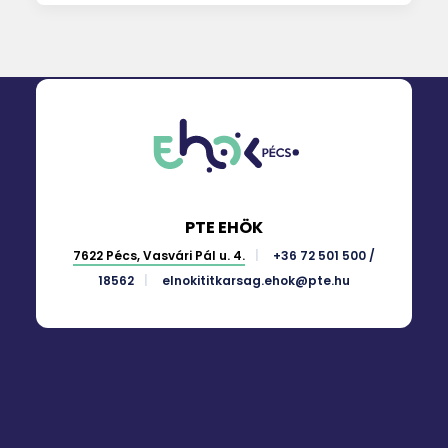
PTE EHÖK
7622 Pécs, Vasvári Pál u. 4.
+36 72 501 500 /
18562
elnokititkarsag.ehok@pte.hu