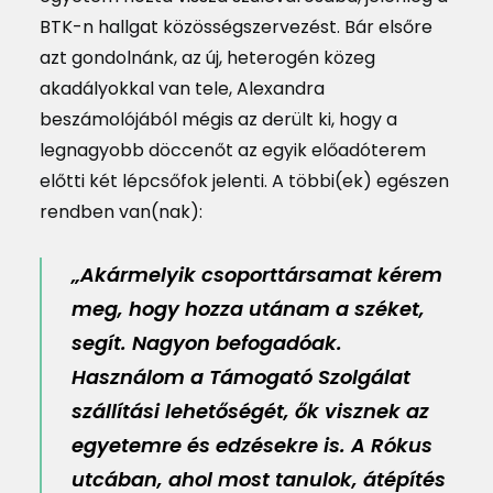
BTK-n hallgat közösségszervezést. Bár elsőre
azt gondolnánk, az új, heterogén közeg
akadályokkal van tele, Alexandra
beszámolójából mégis az derült ki, hogy a
legnagyobb döccenőt az egyik előadóterem
előtti két lépcsőfok jelenti. A többi(ek) egészen
rendben van(nak):
„Akármelyik csoporttársamat kérem
meg, hogy hozza utánam a széket,
segít. Nagyon befogadóak.
Használom a Támogató Szolgálat
szállítási lehetőségét, ők visznek az
egyetemre és edzésekre is. A Rókus
utcában, ahol most tanulok, átépítés