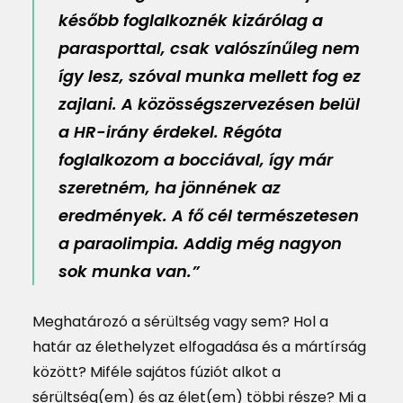
később foglalkoznék kizárólag a
parasporttal, csak valószínűleg nem
így lesz, szóval munka mellett fog ez
zajlani. A közösségszervezésen belül
a HR-irány érdekel. Régóta
foglalkozom a bocciával, így már
szeretném, ha jönnének az
eredmények. A fő cél természetesen
a paraolimpia. Addig még nagyon
sok munka van.”
Meghatározó a sérültség vagy sem? Hol a
határ az élethelyzet elfogadása és a mártírság
között? Miféle sajátos fúziót alkot a
sérültség(em) és az élet(em) többi része? Mi a