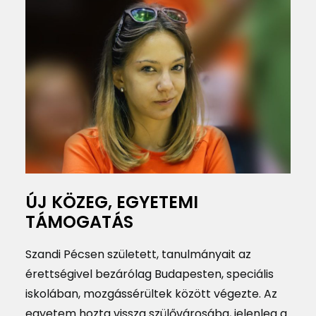
ÚJ KÖZEG, EGYETEMI
TÁMOGATÁS
Szandi Pécsen született, tanulmányait az
érettségivel bezárólag Budapesten, speciális
iskolában, mozgássérültek között végezte. Az
egyetem hozta vissza szülővárosába, jelenleg a