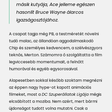
másik kutyája, Ace jelleme egészen
hasonlít Bruce Wayne álarcos
igazságosztójához.
A csapat tagja még PB, a testméretét növelni
tudó malac, az állandóan aggodalmaskodó
Chip és személyes kedvencem, a szélvészgyors
teknős, Merton. Számomra ő szolgáltatta a film
legviccesebb momentumait, a felnőtt
humorával és egyéb egysorosaival.
Alapesetben sokkal később szoktam megnézni
az éppen nagy hype-ot kapott animációs
filmeket, most a
DC Szuperállatok Ligája
mégis
elcsábított a moziba. Nem azért, mert bármi
újdonságot tudott volna mutatni. Csak a