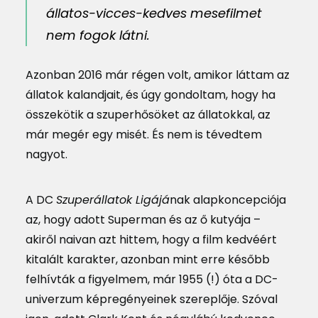
állatos-vicces-kedves mesefilmet
nem fogok látni.
Azonban 2016 már régen volt, amikor láttam az
állatok kalandjait, és úgy gondoltam, hogy ha
összekötik a szuperhősöket az állatokkal, az
már megér egy misét. És nem is tévedtem
nagyot.
A DC
Szuperállatok Ligájá
nak alapkoncepciója
az, hogy adott Superman és az ő kutyája –
akiről naivan azt hittem, hogy a film kedvéért
kitalált karakter, azonban mint erre később
felhívták a figyelmem, már 1955 (!) óta a DC-
univerzum képregényeinek szereplője. Szóval