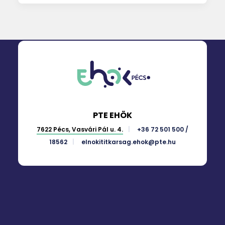
PTE EHÖK
7622 Pécs, Vasvári Pál u. 4.
+36 72 501 500 /
18562
elnokititkarsag.ehok@pte.hu