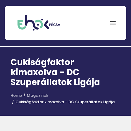
NEPTUN
Cukiságfaktor
Search
for:
kimaxolva – DC
Szuperállatok Ligája
EHÖK
ÖSZTÖNDÍJAK
Home
Magazinok
Cukiságfaktor kimaxolva – DC Szuperállatok Ligája
PÁLYÁZATOK
KOLLÉGIUMOK
HÍREK