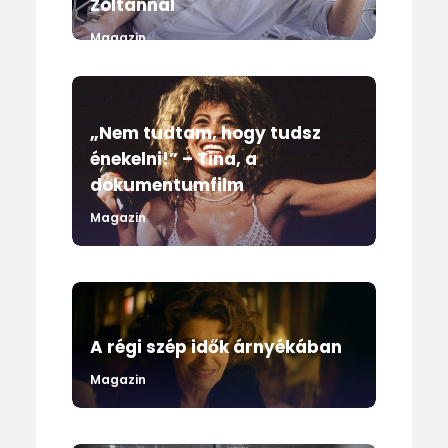
Zoltánnal
Magazin
„Nem tudtam, hogy tudsz
énekelni!” – Tina, a
dokumentumfilm
Magazin
A régi szép idők árnyékában
Magazin