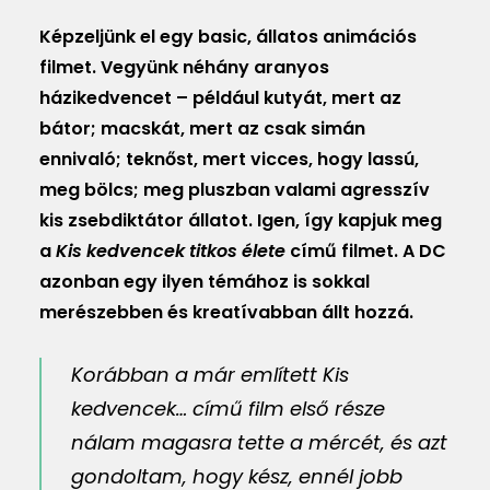
MAGAZIN
Képzeljünk el egy basic, állatos animációs
filmet. Vegyünk néhány aranyos
DOKUMENTUMTÁR
házikedvencet – például kutyát, mert az
DIÁKHITEL
bátor; macskát, mert az csak simán
ennivaló; teknőst, mert vicces, hogy lassú,
HU
meg bölcs; meg pluszban valami agresszív
kis zsebdiktátor állatot. Igen, így kapjuk meg
a
Kis kedvencek titkos élete
című filmet. A DC
azonban egy ilyen témához is sokkal
merészebben és kreatívabban állt hozzá.
Korábban a már említett
Kis
kedvencek…
című film első része
nálam magasra tette a mércét, és azt
gondoltam, hogy kész, ennél jobb