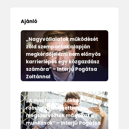
Ajánló
„Nagyvállalatok működését
zöld szempontok alapján
megkérdőjelezni nem előnyös
karrierlépés egy közgazdász
számára” – Interjú Pogátsa
Zoltánnal
Magazin
„A mostaninál sokkal
rosszabb helyzetben is
megszervezték magukat a
munkások” – Interjú Pogátsa