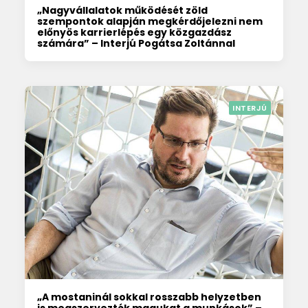
„Nagyvállalatok működését zöld
szempontok alapján megkérdőjelezni nem
előnyös karrierlépés egy közgazdász
számára” – Interjú Pogátsa Zoltánnal
INTERJÚ
„A mostaninál sokkal rosszabb helyzetben