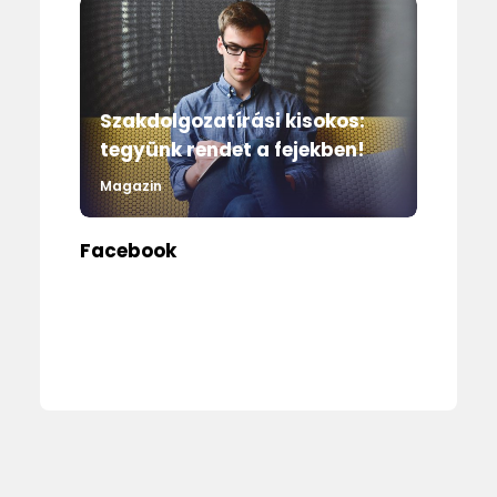
Szakdolgozatírási kisokos:
tegyünk rendet a fejekben!
Magazin
Facebook