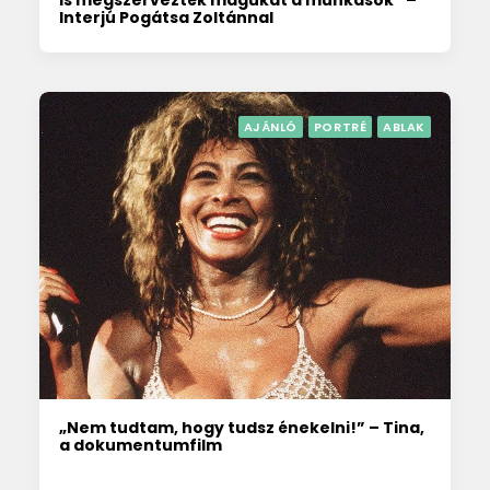
is megszervezték magukat a munkások” –
Interjú Pogátsa Zoltánnal
AJÁNLÓ
PORTRÉ
ABLAK
„Nem tudtam, hogy tudsz énekelni!” – Tina,
a dokumentumfilm