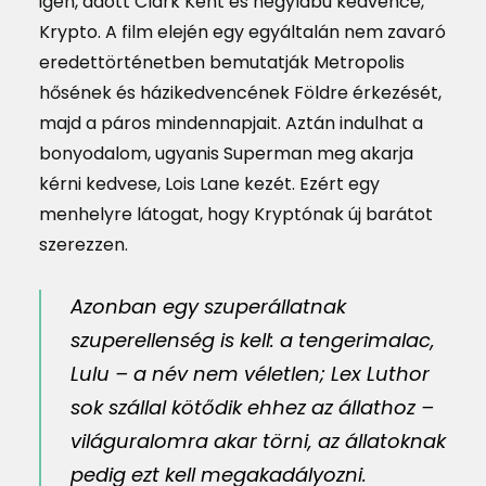
igen, adott Clark Kent és négylábú kedvence,
Krypto. A film elején egy egyáltalán nem zavaró
eredettörténetben bemutatják Metropolis
hősének és házikedvencének Földre érkezését,
majd a páros mindennapjait. Aztán indulhat a
bonyodalom, ugyanis Superman meg akarja
kérni kedvese, Lois Lane kezét. Ezért egy
menhelyre látogat, hogy Kryptónak új barátot
szerezzen.
Azonban egy szuperállatnak
szuperellenség is kell: a tengerimalac,
Lulu – a név nem véletlen; Lex Luthor
sok szállal kötődik ehhez az állathoz –
világuralomra akar törni, az állatoknak
pedig ezt kell megakadályozni.