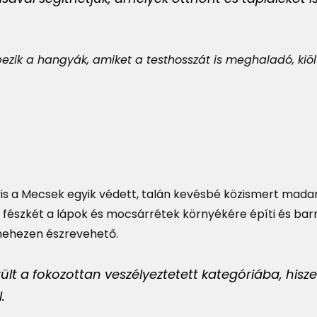
pezik a hangyák, amiket a testhosszát is meghaladó, kiö
is a Mecsek egyik védett, talán kevésbé közismert madar
n fészkét a lápok és mocsárrétek környékére építi és bar
 nehezen észrevehető.
 a fokozottan veszélyeztetett kategóriába, hisz
.