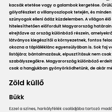
kacsák etetése vagy a galambok kergetése. Örülü
gólyafészket a villanyoszlopok tetején, és minde
szúnyogok elleni ádáz küzdelemben. A világon él
hitelesíthetően előfordult Magyarország határain 
elrejtőzve az ország különböző részein, amelyekr
látványos kiegészítői a környezetnek, fontos fe
okozna a tápláléklánc egyensúlyában is. Sok faj v
listájára; bántalmazásuk, elpusztításuk nem csak 
szabályszegőkre. Magyarország különböző erdeit 
csak a hangjukban gyönyörködhetünk, de akár még 
Zöld küllő
Bükk
Ezzel a színes, harkályfélék családjába tartozó mad