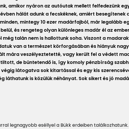
nk, amikor nyáron az autóutak mellett felfedezünk e
n évben hálát adunk a fecskéknek, amiért besegítenek 
ő minden, mintegy 10 ezer madárfajból, már legalább e
belül, és rengeteg olyan különleges madár él az ember
ől még talán nem is hallottunk soha. Viszont a madara
ladatuk van a természet körforgásában és hiányuk nag
ált mára veszélyeztetetté, vagy került fel a védett m
tiltott, de büntetendő is, így komoly pénzbírság szabh
végig látogatva sok kitartással és egy kis szerencsév
láthatunk is közülük néhányat. Sok sikert és jó madár
árral legnagyobb eséllyel a Bükk erdeiben találkozhatunk.