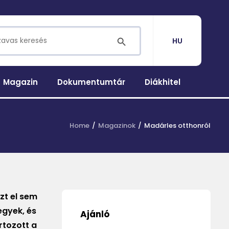
for:
SEARCH BUTTON
HU
Magazin
Dokumentumtár
Diákhitel
Home
Magazinok
Madárles otthonról
zt el sem
egyek, és
Ajánló
rtozott a