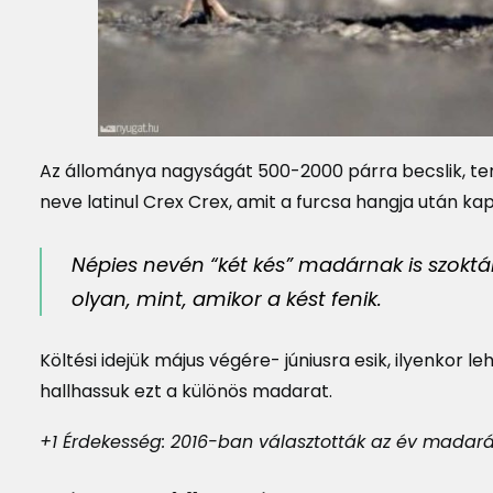
Az állománya nagyságát 500-2000 párra becslik, te
neve latinul Crex Crex, amit a furcsa hangja után kap
Népies nevén “két kés” madárnak is szokták
olyan, mint, amikor a kést fenik.
Költési idejük május végére- júniusra esik, ilyenkor
hallhassuk ezt a különös madarat.
+1 Érdekesség: 2016-ban választották az év madar