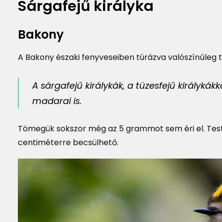
Sárgafejű királyka
Bakony
A Bakony északi fenyveseiben túrázva valószínűleg t
A sárgafejű királykák, a tüzesfejű királyk
madarai is.
Tömegük sokszor még az 5 grammot sem éri el. Test
centiméterre becsülhető.