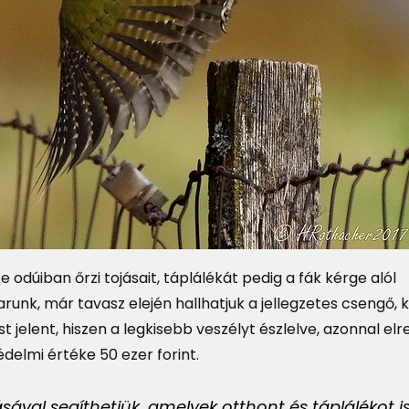
 odúiban őrzi tojásait, táplálékát pedig a fák kérge alól
runk, már tavasz elején hallhatjuk a jellegzetes csengő,
jelent, hiszen a legkisebb veszélyt észlelve, azonnal elre
elmi értéke 50 ezer forint.
al segíthetjük, amelyek otthont és táplálékot i