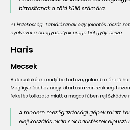
biztosítanak a zöld küllő számára.
+1 Érdekesség: Táplálékának egy jelentős részét ké
nyelvével a hangyabolyok üregeiből gyűjt össze.
Haris
Mecsek
A darualakúak rendjébe tartozó, galamb méretű har
Megfigyeléséhez nagy kitartásra van szükség, hisze
feketés tollazata miatt a magas fűben rejtőzködve
A modern mezőgazdasági gépek miatt került
eleji kaszálás okán sok harisfészek elpusztul