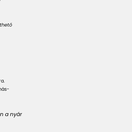
lthető
a.
nás-
en a nyár