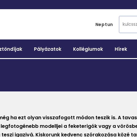
Search 
Neptun
ztöndíjak
Pályázatok
Kollégiumok
Hírek
ég ha ezt olyan visszafogott módon teszik is. A tavas
áj legfotogénebb modelljei a feketerigók vagy a vörösb
a teszi igazivá. Kiskorunk kedvenc szórakozása közé ta