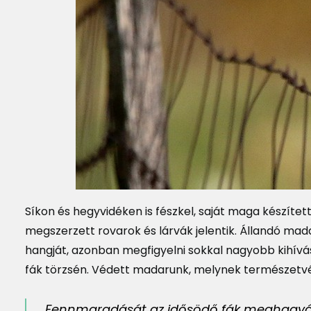
Síkon és hegyvidéken is fészkel, saját maga készítette
megszerzett rovarok és lárvák jelentik. Állandó mada
hangját, azonban megfigyelni sokkal nagyobb kihívást 
fák törzsén. Védett madarunk, melynek természetvéd
Fennmaradását az idősödő fák meghagyásáv