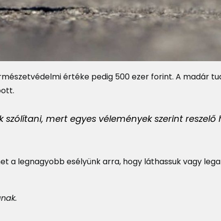
rmészetvédelmi értéke pedig 500 ezer forint. A madár 
ott.
 szólítani, mert egyes vélemények szerint reszelő
 lehet a legnagyobb esélyünk arra, hogy láthassuk vagy leg
ának.