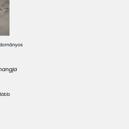
tudományos
 hangja
alább