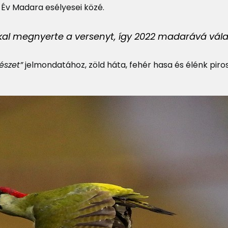
Év Madara esélyesei közé.
kkal megnyerte a versenyt, így 2022 madarává vála
észet”
jelmondatához, zöld háta, fehér hasa és élénk piro