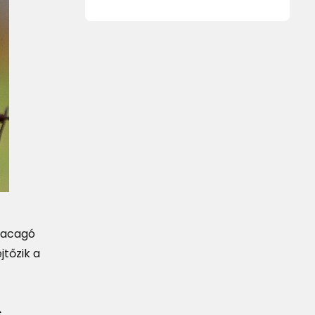
 kacagó
jtőzik a
s