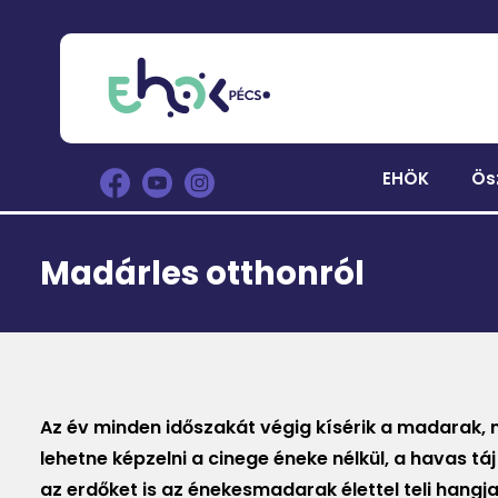
EHÖK
Ös
Madárles otthonról
Az év minden időszakát végig kísérik a madarak, m
lehetne képzelni a cinege éneke nélkül, a havas t
az erdőket is az énekesmadarak élettel teli hangj