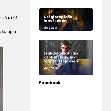
A régi szép idők
sztották.
árnyékában
Magazin
s kalapja
Szakdolgozatírási
kisokos: tegyünk
rendet a fejekben!
Magazin
Facebook