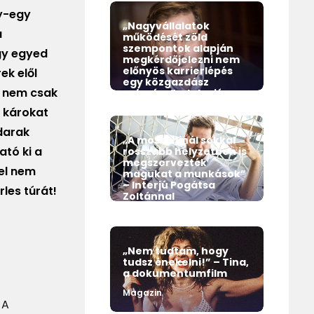
gy-egy
„Nagyvállalatok
a
működését zöld
szempontok alapján
gy egyed
megkérdőjelezni nem
előnyös karrierlépés
ek elől
egy közgazdász
k nem csak
számára” – Interjú
Pogátsa Zoltánnal
y károkat
Magazin
adarak
„A mostaninál sokkal
ató ki a
rosszabb helyzetben is
megszervezték
el nem
magukat a munkások”
– Interjú Pogátsa
les túrát!
Zoltánnal
Magazin
„Nem tudtam, hogy
tudsz énekelni!” – Tina,
a dokumentumfilm
Magazin
 A