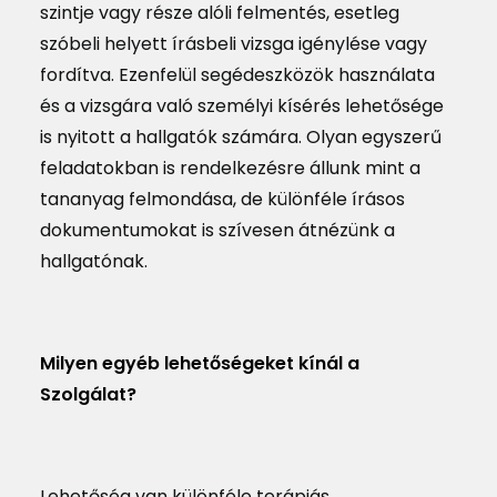
szintje vagy része alóli felmentés, esetleg
szóbeli helyett írásbeli vizsga igénylése vagy
fordítva. Ezenfelül segédeszközök használata
és a vizsgára való személyi kísérés lehetősége
is nyitott a hallgatók számára. Olyan egyszerű
feladatokban is rendelkezésre állunk mint a
tananyag felmondása, de különféle írásos
dokumentumokat is szívesen átnézünk a
hallgatónak.
Milyen egyéb lehetőségeket kínál a
Szolgálat?
Lehetőség van különféle terápiás