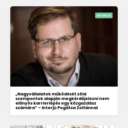
INTERJÚ
„Nagyvállalatok működését zöld
szempontok alapján megkérdőjelezni nem
előnyös karrierlépés egy közgazdász
számára” – Interjú Pogátsa Zoltánnal