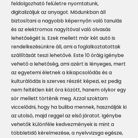
feldolgozható felületre nyomtatunk,
digitalizáljuk az anyagot. Módunkban áll
biztosítani a nagyobb képernyőn való tanulás
és az elektromos nagyítóval való olvasás
lehetőségét is. Ezek mellett már két autó is
rendelkezésünkre áll, ami a foglalkoztatottak
szállítását teszi lehetővé. Este 10 óráig igénybe
vehető a lehetőség, ami azért is lényeges, mert
az egyetemi életnek a kikapcsolódás és a
kulturálódás is szerves részét képezi, ez pedig
nem feltétlen két óra között, hanem olykor egy
sör mellett történik meg. Azzal szoktam
viccelődni, hogy ha buliba mennek, használják ki
az utolsó, majd reggel az első járatot. Igénybe
vehetők különféle kedvezmények is mint a
többletidő kérelmezése, a nyelvvizsga egésze,