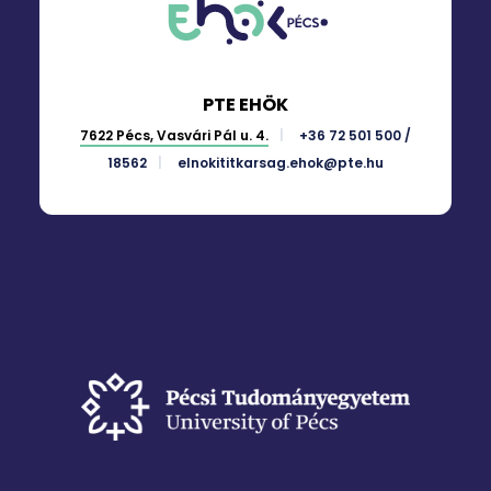
PTE EHÖK
7622 Pécs, Vasvári Pál u. 4.
+36 72 501 500 /
18562
elnokititkarsag.ehok@pte.hu