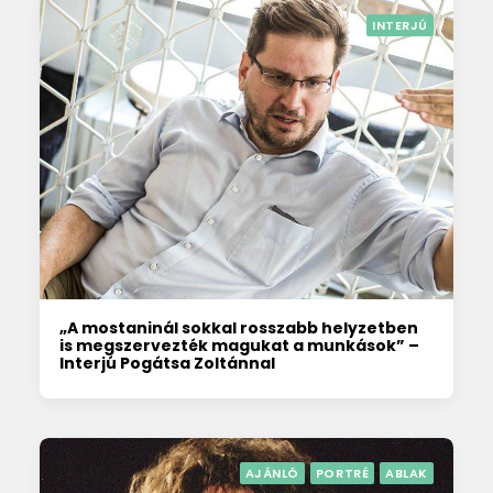
INTERJÚ
„A mostaninál sokkal rosszabb helyzetben
is megszervezték magukat a munkások” –
Interjú Pogátsa Zoltánnal
AJÁNLÓ
PORTRÉ
ABLAK