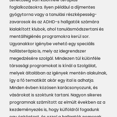
foglalkozásokra. Ilyen például a díjmentes
gyógytorna vagy a tanulási részképesség-
zavarosok és az ADHD-s hallgatók számára
kialakított klubok, ahol tanulásmódszertani és
mentálhigiénés programokra kerül sor.
Ugyanakkor igénybe vehető egy speciális
hallásterápia is, mely az idegrendszer
megedzésére szolgál. Mindezen túl különféle
társasági programokat is kínál a Szolgálat,
melyek általában az igények mentén alakulnak,
így a fő tematikát akár egy ital is adhatja.
Minden évben közösen karácsonyozunk, és
vásárokat is szoktunk tartani. Nagyon sikeres
programnak számított az elmúlt években az a
kezdeményezés is, hogy külföldről fogadunk
egy önkéntest, és ezzel a hallgatók nemcsak