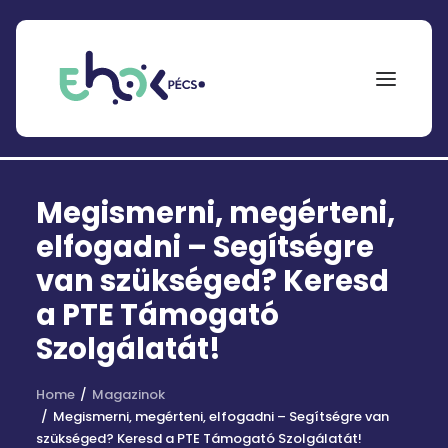
NEPTUN
Megismerni, megérteni,
Search
for:
elfogadni – Segítségre
van szükséged? Keresd
EHÖK
a PTE Támogató
ÖSZTÖNDÍJAK
Szolgálatát!
PÁLYÁZATOK
Home
Magazinok
KOLLÉGIUMOK
Megismerni, megérteni, elfogadni – Segítségre van
szükséged? Keresd a PTE Támogató Szolgálatát!
HÍREK