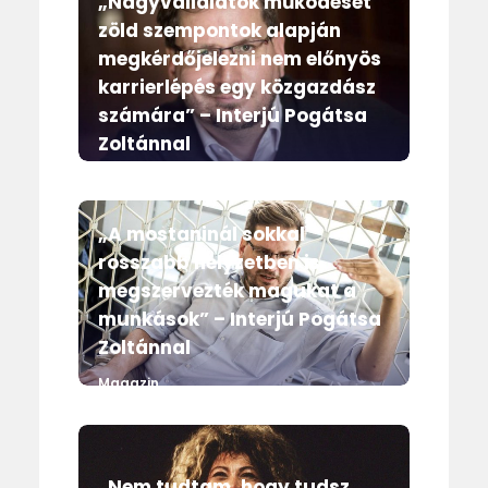
„Nagyvállalatok működését
zöld szempontok alapján
megkérdőjelezni nem előnyös
karrierlépés egy közgazdász
számára” – Interjú Pogátsa
Zoltánnal
Magazin
„A mostaninál sokkal
rosszabb helyzetben is
megszervezték magukat a
munkások” – Interjú Pogátsa
Zoltánnal
Magazin
„Nem tudtam, hogy tudsz