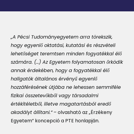
MAGAZIN
DOKUMENTUMTÁR
DIÁKHITEL
„A Pécsi Tudományegyetem arra törekszik,
hogy egyenlő oktatási, kutatási és részvételi
HU
lehetőséget teremtsen minden fogyatékkal élő
számára. (…) Az Egyetem folyamatosan őrködik
annak érdekében, hogy a fogyatékkal élő
hallgatók általános érvényű egyenlő
hozzáférésének útjába ne lehessen semmiféle
fizikai összetevőkből vagy társadalmi
értékítéletből, illetve magatartásból eredő
akadályt állítani.”
– olvasható az „Érzékeny
Egyetem” koncepció a PTE honlapján.