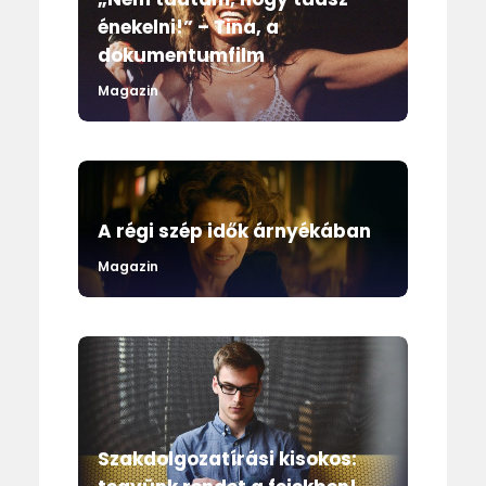
énekelni!” – Tina, a
dokumentumfilm
Magazin
A régi szép idők árnyékában
Magazin
Szakdolgozatírási kisokos: