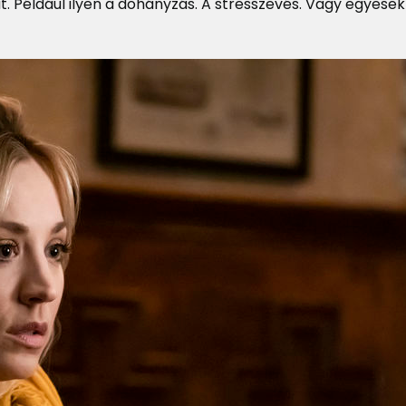
t. Például ilyen a dohányzás. A stresszevés. Vagy egyese
.