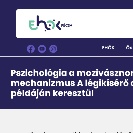
EHÖK
Ös
Pszichológia a mozivásznon
mechanizmus A légikísérő 
példáján keresztül