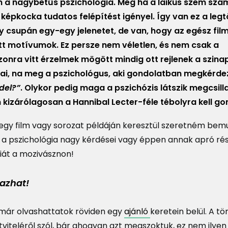
a nagybetűs pszichológia. Még ha a laikus szem szá
képkocka tudatos felépítést igényel. Így van ez a legt
y csupán egy-egy jelenetet, de van, hogy az egész fil
tt motívumok. Ez persze nem véletlen, és nem csak a
onra vitt érzelmek mögött mindig ott rejlenek a szinap
ai, na meg a pszichológus, aki gondolatban megkérdez
del?”
. Olykor pedig maga a pszichózis látszik megcsill
izárólagosan a Hannibal Lecter-féle tébolyra kell go
-egy film vagy sorozat példáján keresztül szeretném bem
a pszichológia nagy kérdései vagy éppen annak apró rész
giát a mozivásznon!
mazhat!
 már olvashattatok röviden egy
ajánló
keretein belül. A t
viteléről szól, bár ahogyan azt megszoktuk, ez nem ilyen