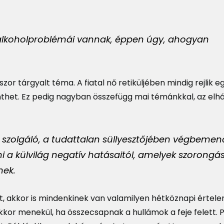
 alkoholproblémái vannak, éppen úgy, ahogyan
zor tárgyalt téma. A fiatal nő retiküljében mindig rejlik eg
nthet. Ez pedig nagyban összefügg mai témánkkal, az elhá
szolgáló, a tudattalan süllyesztőjében végbemen
 a külvilág negatív hatásaitól, amelyek szorongá
nek.
got, akkor is mindenkinek van valamilyen hétköznapi értel
or menekül, ha összecsapnak a hullámok a feje felett. 