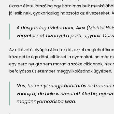
Cassie élete látszólag egy hatalmas buli: munkájábó
jól esik neki, gyakorlatilag habzsolja az élvezeteket
A dúsgazdag üzletember, Alex (Michiel Hui
végzetesnek bizonyul a parti, ugyanis Cassi
Az elkövető elvágta Alex torkát, ezzel meglehetőse
közepette úgy dönt, eltünteti a nyomokat, ha már az 
egy perc nyugta sem marad a szőke ciklonnak, hisz a
befolyásos üzletember meggyilkolásának ügyében.
Nos, ha ennyi megpróbáltatás és trauma 
vádolják, de bele is szeretett Alexbe, egész
magánnyomozásba kezd.