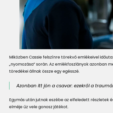
Miközben Cassie felszínre törekvő emlékeivel időutaz
„nyomozása” során. Az emlékfoszlányok azonban me
töredékei állnak össze egy egésszé.
Azonban itt jön a csavar: ezekről a trau
Egymás után jutnak eszébe az elfeledett részletek é
elméje űz vele gonosz játékot.