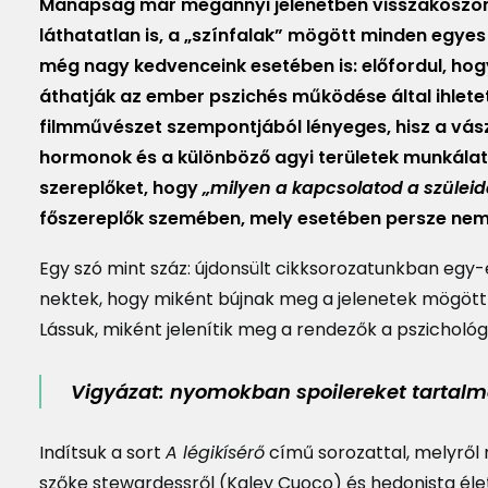
Manapság már megannyi jelenetben visszaköszön 
láthatatlan is, a „színfalak” mögött minden egyes 
még nagy kedvenceink esetében is: előfordul, hog
áthatják az ember pszichés működése által ihlete
filmművészet szempontjából lényeges, hisz a vász
hormonok és a különböző agyi területek munkálat
szereplőket, hogy
„milyen a kapcsolatod a szüleid
főszereplők szemében, mely esetében persze nem k
Egy szó mint száz: újdonsült cikksorozatunkban egy
nektek, hogy miként bújnak meg a jelenetek mögött 
Lássuk, miként jelenítik meg a rendezők a pszicholó
Vigyázat: nyomokban spoilereket tartal
Indítsuk a sort
A légikísérő
című sorozattal, melyről
szőke stewardessről (Kaley Cuoco) és hedonista élet