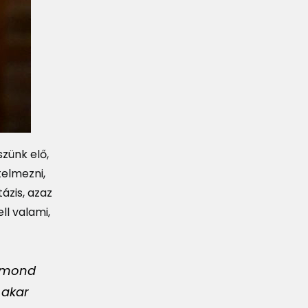
zünk elő,
telmezni,
ázis, azaz
ll valami,
gymond
 akar