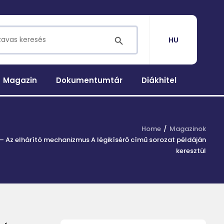
for:
SEARCH BUTTON
HU
Magazin
Dokumentumtár
Diákhitel
Home
Magazinok
– Az elhárító mechanizmus A légikísérő című sorozat példáján
keresztül