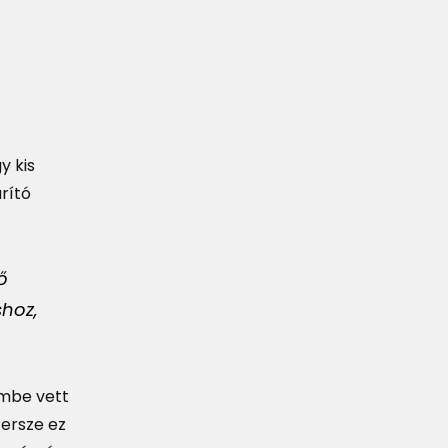
y kis
rító
ő
shoz,
embe vett
Persze ez