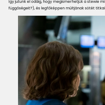
Így jutunk el odáig, hogy megismerhetjük a stewie 
függőségeit?), és legfőképpen múltjának sötét titkai