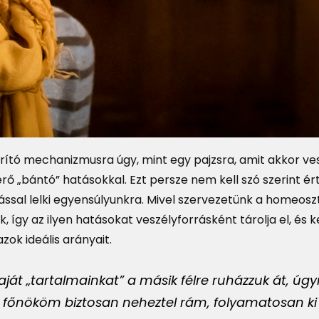
árító mechanizmusra úgy, mint egy pajzsra, amit akkor ves
 „bántó” hatásokkal. Ezt persze nem kell szó szerint ér
al lelki egyensúlyunkra. Mivel szervezetünk a homeoszt
k, így az ilyen hatásokat veszélyforrásként tárolja el, és ke
zok ideális arányait.
aját „tartalmainkat” a másik félre ruházzuk át, ú
: „a főnököm biztosan neheztel rám, folyamatosan ki