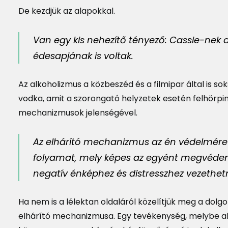
De kezdjük az alapokkal.
Van egy kis nehezítő tényező: Cassie-nek
édesapjának is voltak.
Az alkoholizmus a közbeszéd és a filmipar által is soks
vodka, amit a szorongató helyzetek esetén felhörpi
mechanizmusok jelenségével.
Az elhárító mechanizmus az én védelmére 
folyamat, mely képes az egyént megvédeni
negatív énképhez és distresszhez vezethet
Ha nem is a lélektan oldaláról közelítjük meg a dol
elhárító mechanizmusa. Egy tevékenység, melybe akk