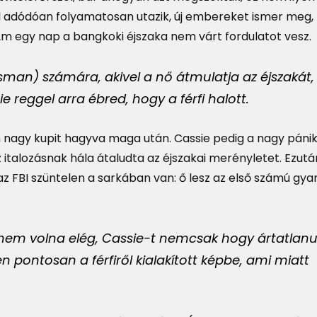
l adódóan folyamatosan utazik, új embereket ismer meg, t
. Ám egy nap a bangkoki éjszaka nem várt fordulatot vesz.
sman) számára, akivel a nő átmulatja az éjszakát,
e reggel arra ébred, hogy a férfi halott.
n nagy kupit hagyva maga után. Cassie pedig a nagy páni
italozásnak hála átaludta az éjszakai merényletet. Ezutá
z FBI szüntelen a sarkában van: ő lesz az első számú gya
nem volna elég, Cassie-t nemcsak hogy ártatlanu
en pontosan a férfiről kialakított képbe, ami miatt