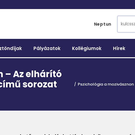
Search 
Neptun
ztöndíjak
Pályázatok
Kollégiumok
Hírek
 – Az elhárító
című sorozat
Pszichológia a mozivásznon 