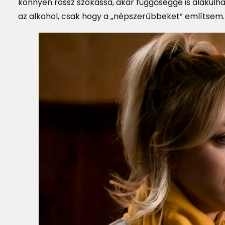
könnyen rossz szokássá, akár függőséggé is alakulha
az alkohol, csak hogy a „népszerűbbeket” említsem