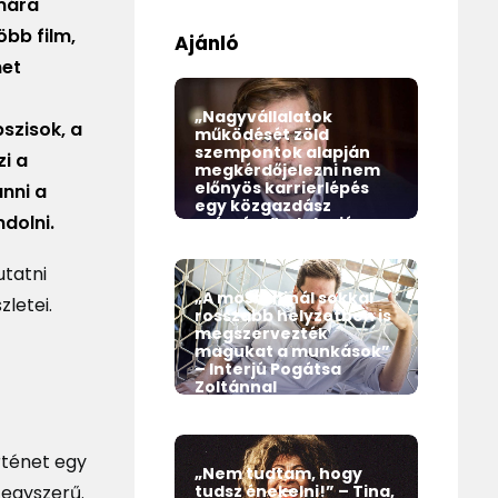
mára
öbb film,
Ajánló
met
„Nagyvállalatok
szisok, a
működését zöld
szempontok alapján
i a
megkérdőjelezni nem
előnyös karrierlépés
anni a
egy közgazdász
ndolni.
számára” – Interjú
Pogátsa Zoltánnal
utatni
Magazin
„A mostaninál sokkal
letei.
rosszabb helyzetben is
megszervezték
magukat a munkások”
– Interjú Pogátsa
Zoltánnal
Magazin
örténet egy
„Nem tudtam, hogy
 egyszerű.
tudsz énekelni!” – Tina,