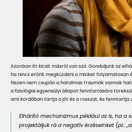
Azonban itt kicsit másról van szó. Gondoljunk az elh
ha nincs erőnk megküzdeni a minket folyamatosan érő
hiszen nem csupán a hatalmas traumák vannak hatáss
a fiziológiai egyensúlyi állapot fenntartására törekszi
ami kordában tartja a jót és a rosszat, és fenntartja a
Elhárító mechanizmus például az is, ha a s
projektáljuk rá a negatív érzéseinket (pl.