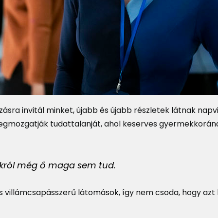
ásra invitál minket, újabb és újabb részletek látnak napv
gmozgatják tudattalanját, ahol keserves gyermekkorán
mákról még ő maga sem tud.
s villámcsapásszerű látomások, így nem csoda, hogy azt h