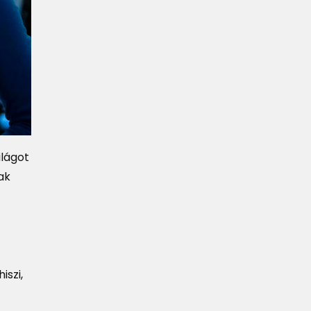
ilágot
ak
iszi,