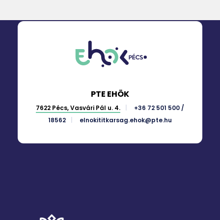
PTE EHÖK
7622 Pécs, Vasvári Pál u. 4.
+36 72 501 500 /
18562
elnokititkarsag.ehok@pte.hu