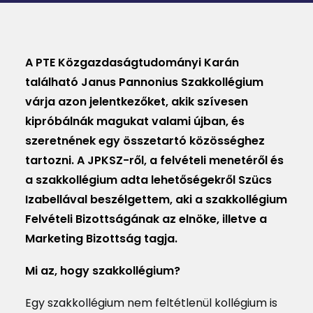
MAGAZIN
DOKUMENTUMTÁR
A PTE Közgazdaságtudományi Karán
DIÁKHITEL
található Janus Pannonius Szakkollégium
várja azon jelentkezőket, akik szívesen
HU
kipróbálnák magukat valami újban, és
szeretnének egy összetartó közösséghez
tartozni. A JPKSZ-ről, a felvételi menetéről és
a szakkollégium adta lehetőségekről Szücs
Izabellával beszélgettem, aki a szakkollégium
Felvételi Bizottságának az elnöke, illetve a
Marketing Bizottság tagja.
Mi az, hogy szakkollégium?
Egy szakkollégium nem feltétlenül kollégium is