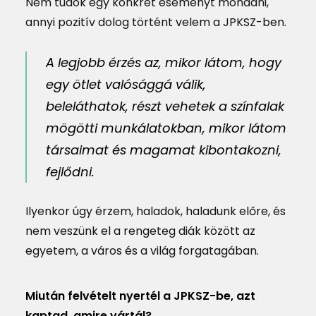
Nem tudok egy konkrét eseményt mondani,
annyi pozitív dolog történt velem a JPKSZ-ben.
A legjobb érzés az, mikor látom, hogy
egy ötlet valósággá válik,
beleláthatok, részt vehetek a színfalak
mögötti munkálatokban, mikor látom
társaimat és magamat kibontakozni,
fejlődni.
Ilyenkor úgy érzem, haladok, haladunk előre, és
nem veszünk el a rengeteg diák között az
egyetem, a város és a világ forgatagában.
Miután felvételt nyertél a JPKSZ-be, azt
kaptad, amire vártál?