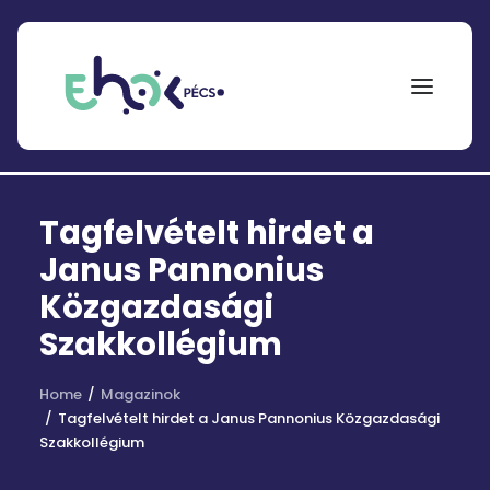
NEPTUN
Tagfelvételt hirdet a
Search
for:
Janus Pannonius
Közgazdasági
EHÖK
Szakkollégium
ÖSZTÖNDÍJAK
Home
PÁLYÁZATOK
Magazinok
Tagfelvételt hirdet a Janus Pannonius Közgazdasági
KOLLÉGIUMOK
Szakkollégium
HÍREK