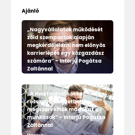
Ajánló
„Nagyvállalatok működését
zöld szempontok alapján
megkérdőjelezni nem előnyös
karrierlépés egy közgazdász
számára” – Interjú Pogátsa
Zoltánnal
Magazin
„A mostaninál sokkal
rosszabb helyzetben is
megszervezték magukat a
munkások” – Interjú Pogátsa
Zoltánnal
Magazin