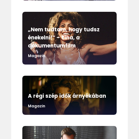
„Nem tudtam, hogy tudsz
énekelni!” – Tina, a
dokumentumfilm
Magazin
A régi szép idők árnyékában
Magazin