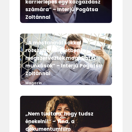
karrierlépés egy közgazdász
számára” – Interjú Pogátsa
Zoltánnal
Magazin
„A mostaninál sokkal
rosszabb helyzetben is
megszervezték magukat a
munkások” – Interjú Pogátsa
Zoltánnal
Magazin
„Nem tudtam, hogy tudsz
énekelni!” – Tina, a
dokumentumfilm