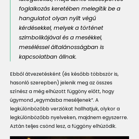
foglalkozás keretében melegítik be a
hangulatot olyan nyílt végű
kérdésekkel, melyek a történet
szimbolikájával és a mesékkel,
meséléssel általánosságban is
kapcsolatban állnak.
Ebből átvezetésként (és később többször is,
hasonló szerepben) jelenik meg az összes
színész a még elhúzott függöny előtt, hogy
úgymond „egymásba meséljenek”. A
legkülönbözőbb verziókat hallhatjuk, olykor a
legkülönbözőbb nyelveken, majdnem egyszerre.
Aztán teljes csönd lesz, a függöny elhúzódik.