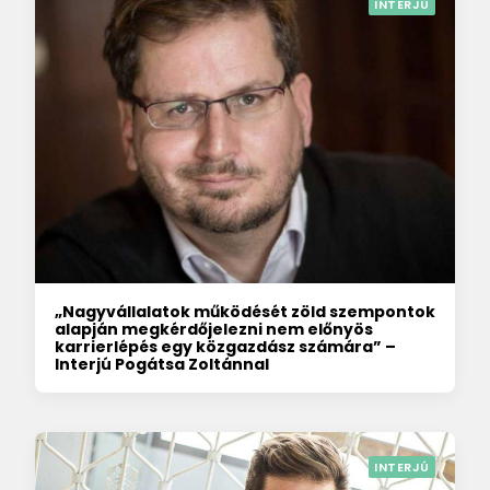
INTERJÚ
„Nagyvállalatok működését zöld szempontok
alapján megkérdőjelezni nem előnyös
karrierlépés egy közgazdász számára” –
Interjú Pogátsa Zoltánnal
INTERJÚ