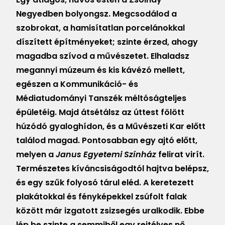
Negyedben bolyongsz. Megcsodálod a
MAGAZIN
szobrokat, a hamisítatlan porcelánokkal
DOKUMENTUMTÁR
díszített építményeket; szinte érzed, ahogy
DIÁKHITEL
magadba szívod a művészetet. Elhaladsz
megannyi múzeum és kis kávézó mellett,
HU
egészen a Kommunikáció- és
Médiatudományi Tanszék méltóságteljes
épületéig. Majd átsétálsz az úttest fölött
húzódó gyaloghídon, és a Művészeti Kar előtt
találod magad. Pontosabban egy ajtó előtt,
melyen a
Janus Egyetemi Színház
felirat virít.
Természetes kíváncsiságodtól hajtva belépsz,
és egy szűk folyosó tárul eléd. A keretezett
plakátokkal és fényképekkel zsúfolt falak
között már izgatott zsizsegés uralkodik. Ebbe
lép be szinte a semmiből egy rejtélyes nő.