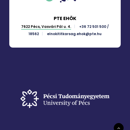
PTE EHÖK
7622 Pécs, Vasvári Pál u. 4.
+36 72 501 500 /
18562
elnokititkarsag.ehok@pte.hu