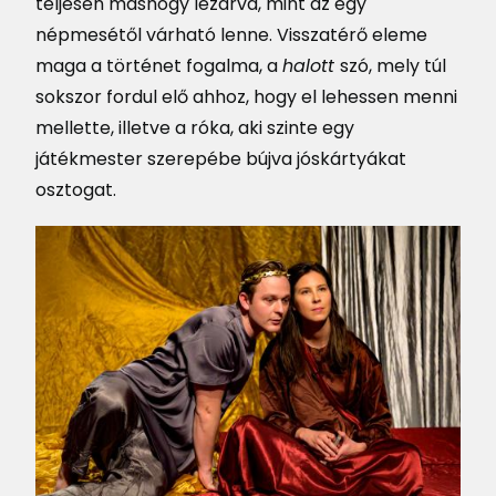
teljesen máshogy lezárva, mint az egy
népmesétől várható lenne. Visszatérő eleme
maga a történet fogalma, a
halott
szó, mely túl
sokszor fordul elő ahhoz, hogy el lehessen menni
mellette, illetve a róka, aki szinte egy
játékmester szerepébe bújva jóskártyákat
osztogat.