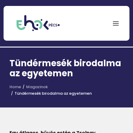
NEPTUN
Tündérmesék birodalma
Search
for:
az egyetemen
EHÖK
Home
Magazinok
Tündérmesék birodalma az egyetemen
ÖSZTÖNDÍJAK
PÁLYÁZATOK
KOLLÉGIUMOK
HÍREK
Egy átlagos, hűvös estén a Zsolnay