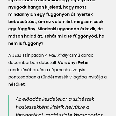
Nyugodt hangon kijelenti, hogy most
mindannyian egy függönyön át nyertek
bebocsátást, ám ez valamiért mégsem csak
egy függöny. Mindenki ugyanoda érkezik, de
máson halad át. Tehát mi a te függönyöd, ha
nem is függöny?
A JESZ színpadán
A vak király
című darab
decemberben debütált
Varsányi Péter
rendezésében, és a népmesék, vagyis
pontosabban a tündérmesék világába invitálja a
nézőket.
Az előadás kezdetekor a színészek
hostessekként kísérik helyükre a
látogatókat, majd szinte kiscsoportos