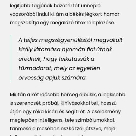
legifjabb tagjának hazatértét ünneplő
vacsorából indul ki, ám a békés légkört hamar
megszakítja egy megalázó titok leleplezése.
A teljes megszégyenüléstől megvakult
király látomása nyomán fiai útnak
erednek, hogy felkutassák a
tűzmadarat, mely az egyetlen
orvosság apjuk számára.
Miután a két idősebb herceg elbukik, a legkisebb
is szerencsét próbál. Kihívásokkal teli, hosszú
útján egy róka kíséri és segíti őt. A cselekmény
meglepően intelligens, tele szimbólumokkal,
tanmese a mesében eszközzel játszva, majd