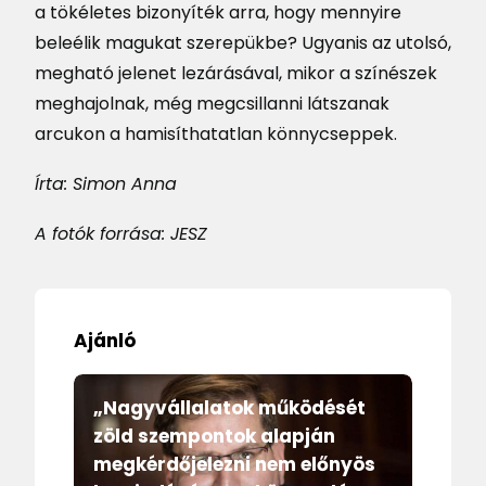
a tökéletes bizonyíték arra, hogy mennyire
beleélik magukat szerepükbe? Ugyanis az utolsó,
megható jelenet lezárásával, mikor a színészek
meghajolnak, még megcsillanni látszanak
arcukon a hamisíthatatlan könnycseppek.
Írta: Simon Anna
A fotók forrása: JESZ
Ajánló
„Nagyvállalatok működését
zöld szempontok alapján
megkérdőjelezni nem előnyös