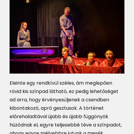
Eleinte egy rendkívül széles, ám meglepően
rövid kis színpad látható, ez pedig lehetőséget
ad arra, hogy érvényesüljenek a csendben
kibontakozó, apró gesztusok. A történet
előrehaladtával újabb és újabb függönyök
húzódnak el, egyre teljesebbé téve a színpadot,
ahogy egyre mélyebbre jutunk a mesék