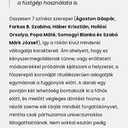
a füstgép használata is.
Összesen 7 színész szerepel (
Ágoston Gáspár,
Farkas B. Szabina, Háber Krisztián, Hollósi
Orsolya, Popa Máté, Somogyi Bianka és Szabó
Márk József
), így a rókán kívül mindenki
váltogatja karaktereit. Ám ahelyett, hogy ez
kényszermegoldásnak tűnne, vagy erőltetett
módszerekkel próbálnák kijátszani a helyzetet, a
főszereplő koronáját rituálészerűen adogatják
egymásnak a függönyök előtt. A darab egy
pontján két lehetőség bontakozik ki a főhős
előtt, és mielőtt végleges döntést hozna, a
nézők szeme elé tárják mindkét forgatókönyvet,
mintha csak párhuzamos univerzumokba
látogathatnának. Nem sokkal ezután pedig