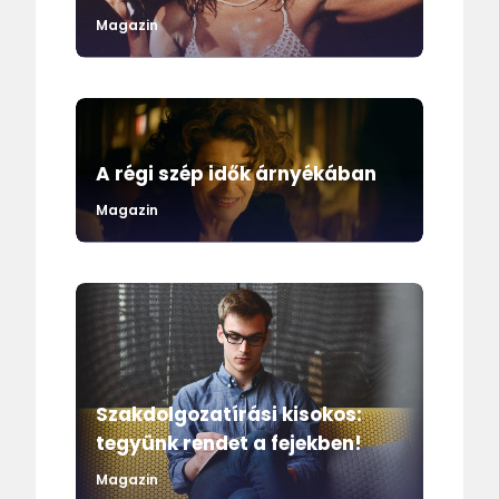
Magazin
A régi szép idők árnyékában
Magazin
Szakdolgozatírási kisokos:
tegyünk rendet a fejekben!
Magazin