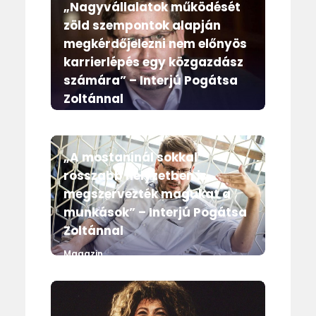
„Nagyvállalatok működését
zöld szempontok alapján
megkérdőjelezni nem előnyös
karrierlépés egy közgazdász
számára” – Interjú Pogátsa
Zoltánnal
Magazin
„A mostaninál sokkal
rosszabb helyzetben is
megszervezték magukat a
munkások” – Interjú Pogátsa
Zoltánnal
Magazin