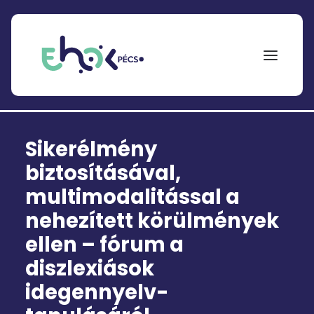
NEPTUN
Sikerélmény
Search
for:
biztosításával,
multimodalitással a
EHÖK
nehezített körülmények
ÖSZTÖNDÍJAK
ellen – fórum a
PÁLYÁZATOK
diszlexiások
KOLLÉGIUMOK
idegennyelv-
HÍREK