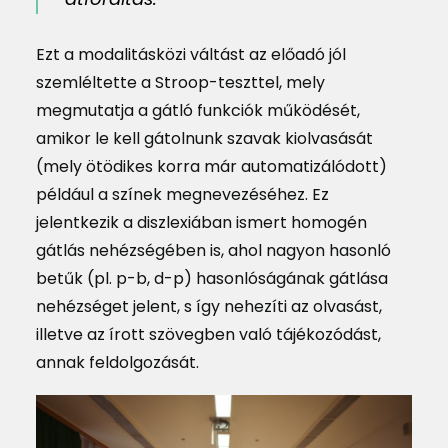
Ezt a modalitásközi váltást az előadó jól
szemléltette a Stroop-teszttel, mely
megmutatja a gátló funkciók működését,
amikor le kell gátolnunk szavak kiolvasását
(mely ötödikes korra már automatizálódott)
például a színek megnevezéséhez. Ez
jelentkezik a diszlexiában ismert homogén
gátlás nehézségében is, ahol nagyon hasonló
betűk (pl. p-b, d-p) hasonlóságának gátlása
nehézséget jelent, s így nehezíti az olvasást,
illetve az írott szövegben való tájékozódást,
annak feldolgozását.