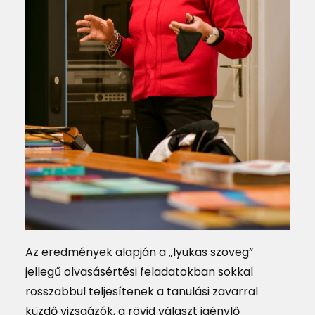
Az eredmények alapján a „lyukas szöveg”
jellegű olvasásértési feladatokban sokkal
rosszabbul teljesítenek a tanulási zavarral
küzdő vizsgázók, a rövid választ igénylő