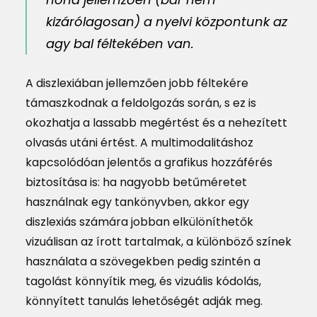
kizárólagosan) a nyelvi központunk az
agy bal féltekében van.
A diszlexiában jellemzően jobb féltekére
támaszkodnak a feldolgozás során, s ez is
okozhatja a lassabb megértést és a nehezített
olvasás utáni értést. A multimodalitáshoz
kapcsolódóan jelentős a grafikus hozzáférés
biztosítása is: ha nagyobb betűméretet
használnak egy tankönyvben, akkor egy
diszlexiás számára jobban elkülöníthetők
vizuálisan az írott tartalmak, a különböző színek
használata a szövegekben pedig szintén a
tagolást könnyítik meg, és vizuális kódolás,
könnyített tanulás lehetőségét adják meg.