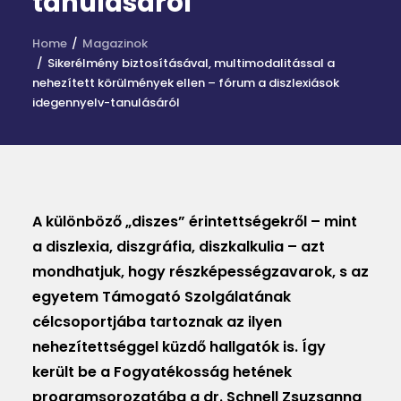
tanulásáról
MAGAZIN
Home
Magazinok
DOKUMENTUMTÁR
Sikerélmény biztosításával, multimodalitással a
nehezített körülmények ellen – fórum a diszlexiások
DIÁKHITEL
idegennyelv-tanulásáról
HU
A különböző „diszes” érintettségekről – mint
a diszlexia, diszgráfia, diszkalkulia – azt
mondhatjuk, hogy részképességzavarok, s az
egyetem Támogató Szolgálatának
célcsoportjába tartoznak az ilyen
nehezítettséggel küzdő hallgatók is. Így
került be a Fogyatékosság hetének
programsorozatába a dr. Schnell Zsuzsanna