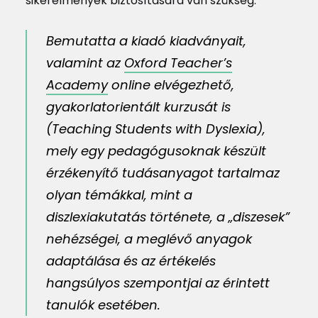
sikerélmények biztosítására van szükség.
Bemutatta a kiadó kiadványait,
valamint az
Oxford Teacher’s
Academy
online elvégezhető,
gyakorlatorientált kurzusát is
(Teaching Students with Dyslexia),
mely egy pedagógusoknak készült
érzékenyítő tudásanyagot tartalmaz
olyan témákkal, mint a
diszlexiakutatás története, a „diszesek”
nehézségei, a meglévő anyagok
adaptálása és az értékelés
hangsúlyos szempontjai az érintett
tanulók esetében.