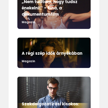
„Nem tudtam, hogy tudsz
énekelni!” – Tina, a
dokumentumfilm
Magazin
A régi szép idők árnyékában
Magazin
Szakdolgozatírási kisokos: