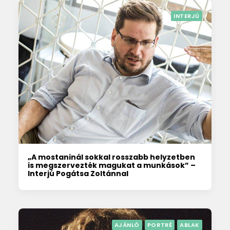
INTERJÚ
„A mostaninál sokkal rosszabb helyzetben
is megszervezték magukat a munkások” –
Interjú Pogátsa Zoltánnal
AJÁNLÓ
PORTRÉ
ABLAK