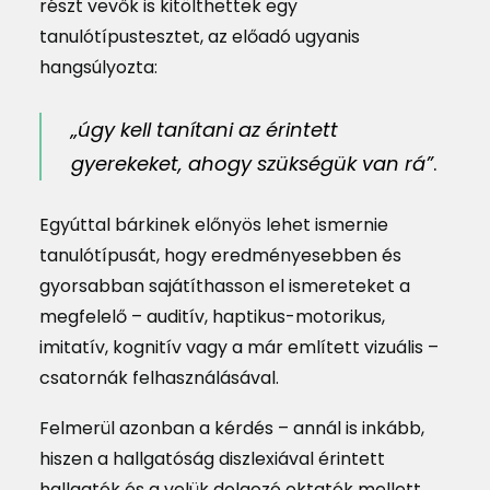
részt vevők is kitölthettek egy
tanulótípustesztet, az előadó ugyanis
hangsúlyozta:
„úgy kell tanítani az érintett
gyerekeket, ahogy szükségük van rá”
.
Egyúttal bárkinek előnyös lehet ismernie
tanulótípusát, hogy eredményesebben és
gyorsabban sajátíthasson el ismereteket a
megfelelő – auditív, haptikus-motorikus,
imitatív, kognitív vagy a már említett vizuális –
csatornák felhasználásával.
Felmerül azonban a kérdés – annál is inkább,
hiszen a hallgatóság diszlexiával érintett
hallgatók és a velük dolgozó oktatók mellett