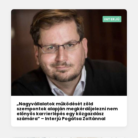
INTERJÚ
„Nagyvállalatok működését zöld
szempontok alapján megkérdőjelezni nem
előnyös karrierlépés egy közgazdász
számára” – Interjú Pogátsa Zoltánnal