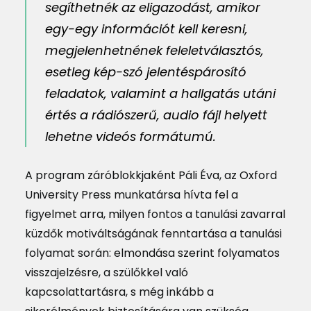
segíthetnék az eligazodást, amikor
egy-egy információt kell keresni,
megjelenhetnének feleletválasztós,
esetleg kép-szó jelentéspárosító
feladatok, valamint a hallgatás utáni
értés a rádiószerű, audio fájl helyett
lehetne videós formátumú.
A program záróblokkjaként Páli Éva, az Oxford
University Press munkatársa hívta fel a
figyelmet arra, milyen fontos a tanulási zavarral
küzdők motiváltságának fenntartása a tanulási
folyamat során: elmondása szerint folyamatos
visszajelzésre, a szülőkkel való
kapcsolattartásra, s még inkább a