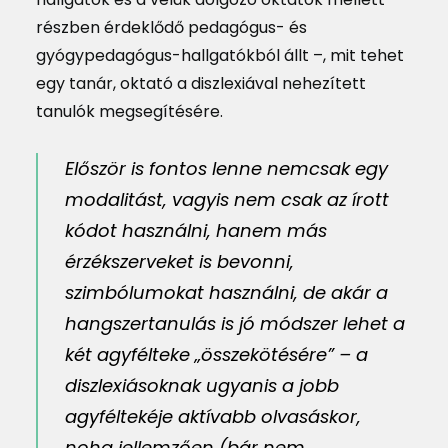
részben érdeklődő pedagógus- és
gyógypedagógus-hallgatókból állt –, mit tehet
egy tanár, oktató a diszlexiával nehezített
tanulók megsegítésére.
Először is fontos lenne nemcsak egy
modalitást, vagyis nem csak az írott
kódot használni, hanem más
érzékszerveket is bevonni,
szimbólumokat használni, de akár a
hangszertanulás is jó módszer lehet a
két agyfélteke „összekötésére” – a
diszlexiásoknak ugyanis a jobb
agyféltekéje aktívabb olvasáskor,
noha jellemzően (bár nem