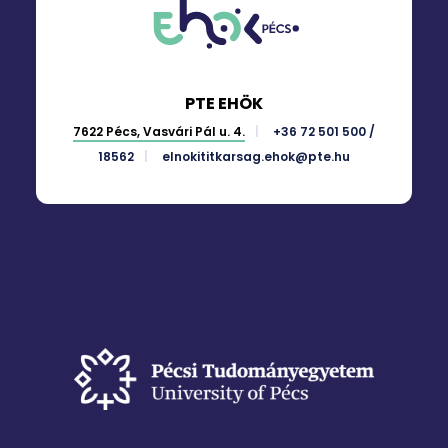
PTE EHÖK
7622 Pécs, Vasvári Pál u. 4.
+36 72 501 500 /
18562
elnokititkarsag.ehok@pte.hu