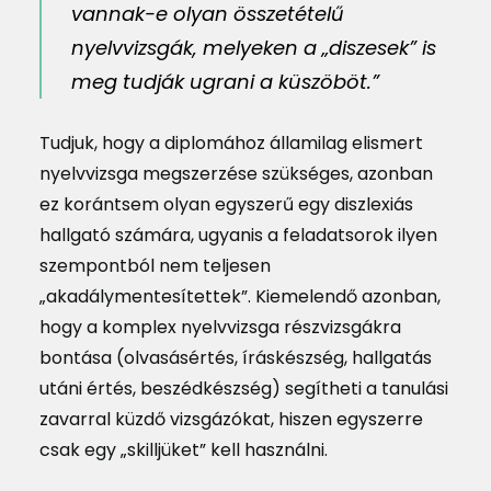
vannak-e olyan összetételű
nyelvvizsgák, melyeken a „diszesek” is
meg tudják ugrani a küszöböt.”
Tudjuk, hogy a diplomához államilag elismert
nyelvvizsga megszerzése szükséges, azonban
ez korántsem olyan egyszerű egy diszlexiás
hallgató számára, ugyanis a feladatsorok ilyen
szempontból nem teljesen
„akadálymentesítettek”. Kiemelendő azonban,
hogy a komplex nyelvvizsga részvizsgákra
bontása (olvasásértés, íráskészség, hallgatás
utáni értés, beszédkészség) segítheti a tanulási
zavarral küzdő vizsgázókat, hiszen egyszerre
csak egy „skilljüket” kell használni.