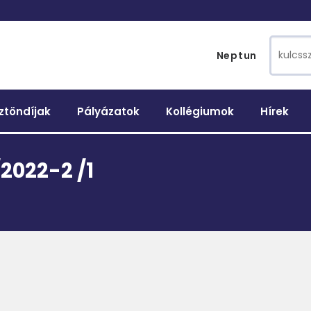
Search 
Neptun
ztöndíjak
Pályázatok
Kollégiumok
Hírek
2022-2 /1