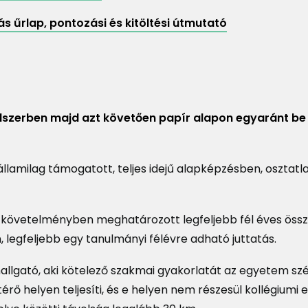
s űrlap, pontozási és kitöltési útmutató
szerben majd azt követően papír alapon egyaránt be 
 államilag támogatott, teljes idejű alapképzésben, osztatl
ti követelményben meghatározott legfeljebb fél éves öss
 legfeljebb egy tanulmányi félévre adható juttatás.
hallgató, aki kötelező szakmai gyakorlatát az egyetem szé
térő helyen teljesíti, és e helyen nem részesül kollégiumi 