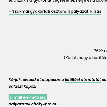
és a szakmai gyakorlat végzésének helye és a lakóhe
– Szakmai gyakorlati ösztöndíj pályázati kiírás
7622 Pé
(Kérjük, hogy a boríték
Kérjük, olvasd át alaposan a
kitöltési útmutatót
és
választ kapsz!
E-mail elérhetőség
palyazatok.ehok@pte.hu