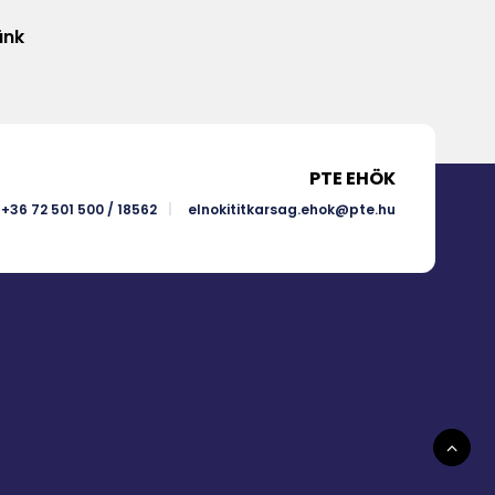
ünk
PTE EHÖK
+36 72 501 500 / 18562
elnokititkarsag.ehok@pte.hu