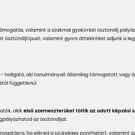
ptámogatás, valamint a szakmai gyakorlati ösztöndíj pályáz
t ösztöndíjtípust, valamint gyors áttekintést adjunk a l
Elérhetőek a felsőéves
kollégiumi
Nyári Koll
 are
eredmények! –
Summer D
2027
2026/2027 tanév
2026
 – hallgató, aki tanulmányait államilag támogatott vagy á
től függetlenül.
Nemzetkö
Mentorpr
felvétel/Ca
gatók, akik
első szemeszterüket töltik az adott képzési s
Applicatio
Mentorp
pályázhatod az ösztöndíjat.
recruitme
tion
s for
Felsőéves Kollégiumi
r
Jelentkezés 2026/2027
mogatásra, ha eléred a szükséges ponthatárt, valamint a