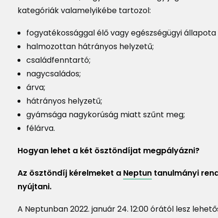
2026/2027
kategóriák valamelyikébe tartozol:
fogyatékossággal élő vagy egészségügyi állapota m
halmozottan hátrányos helyzetű;
családfenntartó;
nagycsaládos;
árva;
hátrányos helyzetű;
gyámsága nagykorúság miatt szűnt meg;
félárva.
Hogyan lehet a két ösztöndíjat megpályázni?
Az ösztöndíj kérelmeket a
Neptun
tanulmányi rend
nyújtani.
A Neptunban 2022. január 24. 12:00 órától lesz lehető