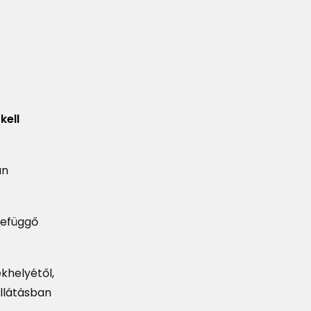
kell
an
zefüggő
khelyétől,
ellátásban