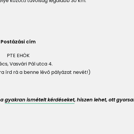
lye közötti távolság legalább 30 km.
Postázási cím
PTE EHÖK
cs, Vasvári Pál utca 4.
ra írd rá a benne lévő pályázat nevét!)
 a
gyakran ismételt kérdéseket
, hiszen lehet, ott gyor