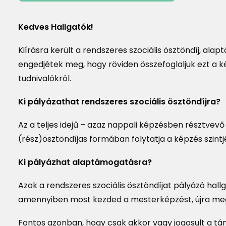
Kedves Hallgatók!
Kiírásra került a rendszeres szociális ösztöndíj, ala
engedjétek meg, hogy röviden összefoglaljuk ezt a ké
tudnivalókról.
Dormitory results
available – 2026/
Ki pályázathat rendszeres szociális ösztöndíjra?
Az a teljes idejű – azaz nappali képzésben résztvevő
(rész)ösztöndíjas formában folytatja a képzés szintjé
Ki pályázhat alaptámogatásra?
Azok a rendszeres szociális ösztöndíjat pályázó hall
amennyiben most kezded a mesterképzést, újra meg
Dormitory applica
for senior student
the academic yea
Fontos azonban, hogy csak akkor vagy jogosult a tá