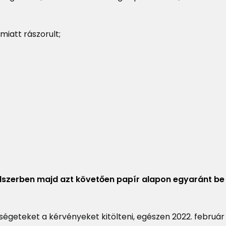
tanév
iatt rászorult;
szerben majd azt követően papír alapon egyaránt be 
ségeteket a kérvényeket kitölteni, egészen 2022. február 1