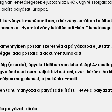
ráig van lehetőségetek eljuttatni az EHÖK Ügyfélszolgálatá
 aláírt pályázati űrlapot.
t kérvények menüpontban, a kérvény sorában találhat
a, hanem a “Nyomtatvány letöltés pdf-ként” lehetősége
 amennyiben postán szeretnéd a pályázatod eljuttatni
bséggel add postára a dokumentumokat!
jáig (szerda), ügyeleti időben van lehetőség! Az esetl
ósítását nem tudjuk biztosítani, ezért kérünk, ha kic
lyes megjelenést, írj nekünk e-mailt.
sen tanulmányozd a pályázati kiírást, illetve a pályáza
s pályázati kiírás