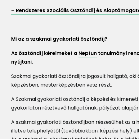
– Rendszeres Szociális Ösztöndíj és Alaptámogatá
Mi az a szakmai gyakorlati ösztöndíj?
Az ösztöndíj kérelmeket a
Neptun
tanulmányi rend
nyújtani.
Szakmai gyakorlati ösztöndíjra jogosult hallgató, aki
képzésben, mesterképzésben vesz részt.
A Szakmai gyakorlati ösztöndíj a képzési és kimene
gyakorlaton résztvevő hallgatónak, pályázat alapján,
A szakmai gyakorlati ösztöndíjban részesülhet az a 
illetve telephelyétől (továbbiakban: képzési hely) el