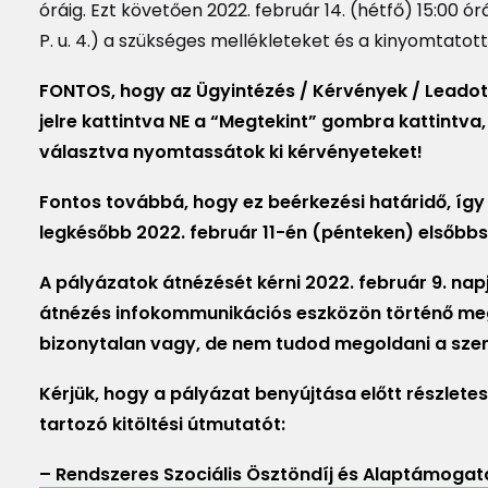
óráig. Ezt követően 2022. február 14. (hétfő) 15:00 ó
P. u. 4.) a szükséges mellékleteket és a kinyomtatott,
FONTOS, hogy az Ügyintézés / Kérvények / Leadot
jelre kattintva NE a “Megtekint” gombra kattintv
választva nyomtassátok ki kérvényeteket!
Fontos továbbá, hogy ez beérkezési határidő, így
legkésőbb 2022. február 11-én (pénteken) elsőb
A pályázatok átnézését kérni 2022. február 9. nap
átnézés infokommunikációs eszközön történő megval
bizonytalan vagy, de nem tudod megoldani a szemé
Kérjük, hogy a pályázat benyújtása előtt részlete
tartozó kitöltési útmutatót:
– Rendszeres Szociális Ösztöndíj és Alaptámogatá