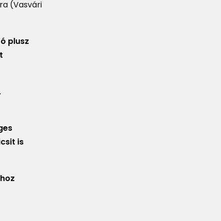
ra (Vasvári
ó plusz
t
,
eges
sit is
thoz