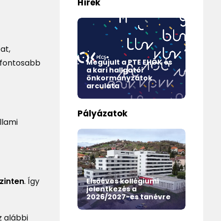
Hírek
at,
egfontosabb
Megújult a PTE EHÖK és
égium 2026 /
a kari hallgatói
O
ormitory
önkormányzatok
ta
arculata
le
Pályázatok
llami
zi
ogram
ll for
zinten
. Így
n –
Elsőéves kollégiumi
Eg
rogramme
jelentkezés a
Ön
nt
2026/2027-es tanévre
év
z alábbi