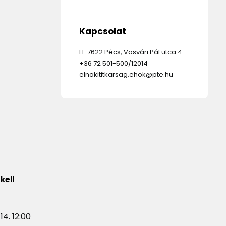
Kapcsolat
H-7622 Pécs, Vasvári Pál utca 4.
+36 72 501-500/12014
elnokititkarsag.ehok@pte.hu
kell
4. 12:00